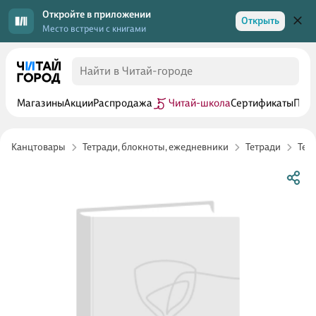
Откройте в приложении
Открыть
Место встречи с книгами
Магазины
Акции
Распродажа
Читай-школа
Сертификаты
Прог
Канцтовары
Тетради, блокноты, ежедневники
Тетради
Тетр