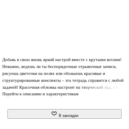
Добавь в свою жизнь яркий настрой вместе с крутыми котами!
Неважно, ведешь ли ты беспорядочные отрывочные записи,
рисуешь цветочки на полях или обожаешь красивые и
структурированные конспекты – эта тетрадь справится с любой
задачей! Красочная обложка настроит на творческий лад, а блок
Перейти к описанию и характеристикам
в клетку идеально подойдет для лекций или фиксации новых
идей.
В закладки