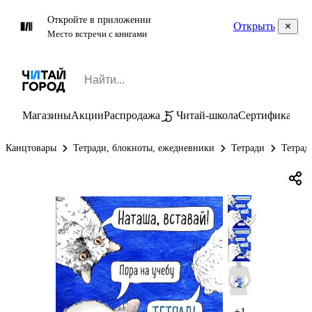
Откройте в приложении
Открыть
Место встречи с книгами
Магазины
Акции
Распродажа
Читай-школа
Сертификаты
П
Канцтовары
Тетради, блокноты, ежедневники
Тетради
Тетрад
+1