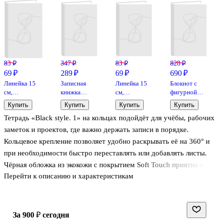
83 ₽
347 ₽
83 ₽
828 ₽
69 ₽
289 ₽
69 ₽
690 ₽
Линейка 15
Записная
Линейка 15
Блокнот с
см,
книжка
см,
фигурной
металлическая,
«Color
пластиковая
магнитной
Купить
Купить
Купить
Купить
GoodMark
mood» А7,
«Neon»,
застежкой-
Тетрадь «Black style. 1» на кольцах подойдёт для учёбы, рабочих
128 листов,
GoodMark
звездочкой
нелинованная,
Кот со
заметок и проектов, где важно держать записи в порядке.
в
звездой
Кольцевое крепление позволяет удобно раскрывать её на 360° и
ассортименте
(256стр)
при необходимости быстро переставлять или добавлять листы.
(13х19)
Чёрная обложка из экокожи с покрытием Soft Touch приятна на
Перейти к описанию и характеристикам
ощупь и выглядит строго; декоративные белила подчёркивают
стиль. Линовка в клетку помогает аккуратно вести конспекты и
расчёты. Интегральный переплёт, скруглённые углы и
индивидуальная упаковка делают тетрадь практичной в
за 900 ₽
сегодня