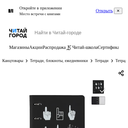
Откройте в приложении
Открыть
Место встречи с книгами
Магазины
Акции
Распродажа
Читай-школа
Сертификаты
П
Канцтовары
Тетради, блокноты, ежедневники
Тетради
Тетрад