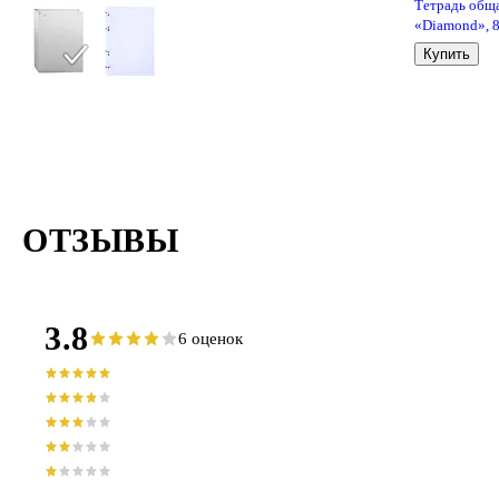
Тетрадь общ
«Diamond», 
листов в клет
Купить
А4, в
ассортименте
Erich Krause
ОТЗЫВЫ
3.8
6 оценок