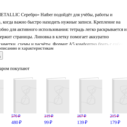
METALLIC Серебро» Hatber подойдёт для учёбы, работы и
, когда важно быстро находить нужные записи. Крепление на
обно для активного использования: тетрадь легко раскрывается и
ержит страницы. Линовка в клетку помогает аккуратно
заметки, схемы и расчёты. Формат А5 комфортно брать с собой 
описанию и характеристикам
рюкзак. Обложка из бумвинила практична в повседневной носке
в
тое оформление добавляет стильный акцент. Есть индивидуальна
варом покупают
576 ₽
119 ₽
167 ₽
215 ₽
480 ₽
99 ₽
139 ₽
179 ₽