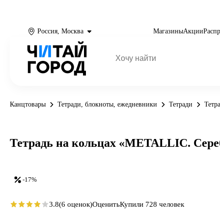
Россия, Москва
Магазины
Акции
Расп
Канцтовары
Тетради, блокноты, ежедневники
Тетради
Тетр
Тетрадь на кольцах «METALLIC. Серебр
-17%
3.8
(6 оценок)
Оценить
Купили 728 человек