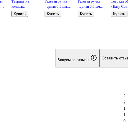
ая
Тетрадь на
Гелевая ручка
Гелевая ручка
Тетрадь о
80
кольцах
черная 0,5 мм,
черная 0,5 мм,
«Easy Cove
ку,
«Кудряшка» 160
Gradient,
Unique, Schiller
листов в к
Купить
Купить
Купить
Купить
листов в клетку,
Schiller, в
А5, в
 -
А5, сменный
ассортименте
ассортиме
блок - Альт
Listoff
Оставить отзы
Бонусы за отзывы
2
2
1
1
0