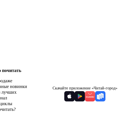
о почитать
родаже
вные новинки
Скачайте приложение «Читай-город»
з лучших
рнал
циклы
очитать?