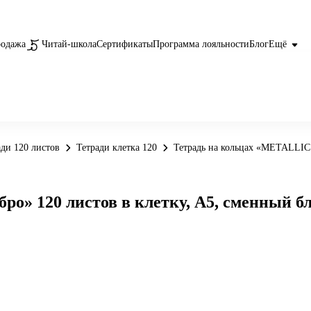
родажа
Читай-школа
Сертификаты
Программа лояльности
Блог
Ещё
ади 120 листов
Тетради клетка 120
Тетрадь на кольцах «METALLIC. 
о» 120 листов в клетку, А5, сменный бл