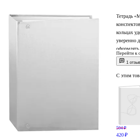
Тетрадь «
конспектов
кольцах уд
уверенно д
оформлять 
Перейти к 
сумку или 
1 отзы
а серебрис
упаковка.
С этим то
504 ₽
420 ₽