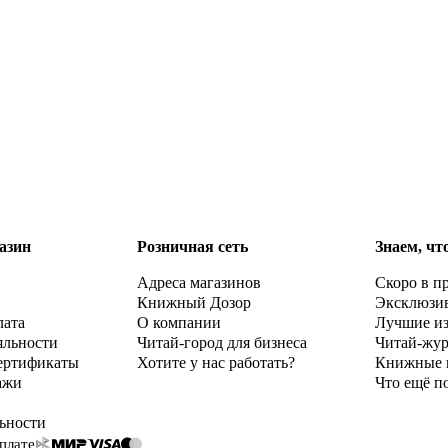
азин
Розничная сеть
Знаем, чт
Адреса магазинов
Скоро в п
Книжный Дозор
Эксклюзи
лата
О компании
Лучшие и
яльности
Читай-город для бизнеса
Читай-жу
ертификаты
Хотите у нас работать?
Книжные 
ажи
Что ещё п
ьности
плате