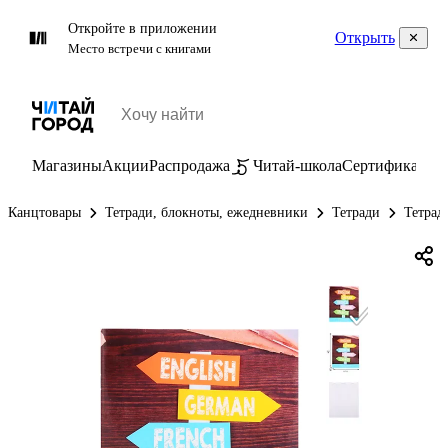
Откройте в приложении
Открыть
Место встречи с книгами
Магазины
Акции
Распродажа
Читай-школа
Сертификаты
П
Канцтовары
Тетради, блокноты, ежедневники
Тетради
Тетрад