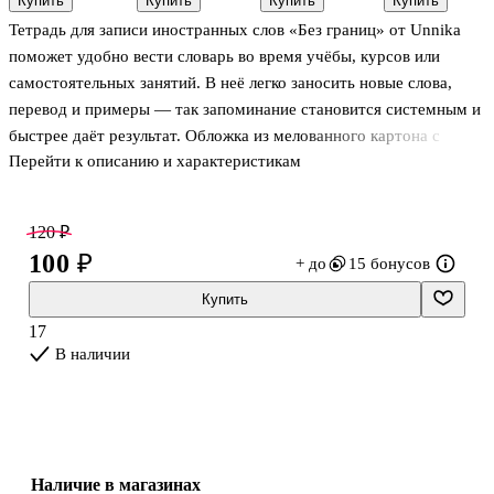
Купить
Купить
Купить
Купить
серия» в
180 мм,
48 листов в
День», 48
Тетрадь для записи иностранных слов «Без границ» от Unnika
ассортименте,
эргономичные
клетку, A5, в
листов в
24 листа
ассортименте
клетку, A5, в
поможет удобно вести словарь во время учёбы, курсов или
- Альт
ассортименте
самостоятельных занятий. В неё легко заносить новые слова,
- Альт
перевод и примеры — так запоминание становится системным и
быстрее даёт результат. Обложка из мелованного картона с
Перейти к описанию и характеристикам
глянцевой ламинацией выглядит аккуратно и защищена от
потёртостей, поэтому тетрадь приятно носить с собой каждый
день. Подойдёт школьникам, студентам и всем, кто учит языки.
120 ₽
100 ₽
+ до
15 бонусов
Купить
17
В наличии
Наличие в магазинах