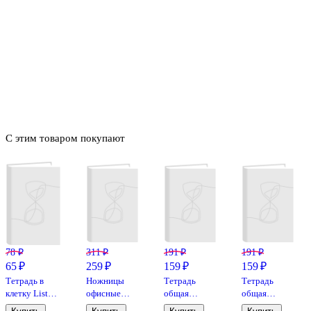
С этим товаром покупают
78 ₽
311 ₽
191 ₽
191 ₽
65 ₽
259 ₽
159 ₽
159 ₽
Тетрадь в
Ножницы
Тетрадь
Тетрадь
клетку Listoff
офисные
общая
общая
«Классическая
GoodMark,
«Милашки»,
«Сказочный