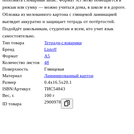
пополнять словарный запас. Формат А5 легко помещается в
рюкзак или сумку — можно учиться дома, в школе и в дороге.
Обложка из мелованного картона с глянцевой ламинацией
выглядит аккуратно и защищает тетрадь от потёртостей.
Подойдёт школьникам, студентам и всем, кто учит язык
самостоятельно.
Тип товара
Тетради-словарики
Бренд
Listoff
Формат
А5
Количество листов
48
Поверхность
Глянцевая
Материал
Ламинированный картон
Размер
0.4x16.5x20.1
ISBN/Артикул
ТИС54843
Вес, г.
100 г
2900978
ID товара