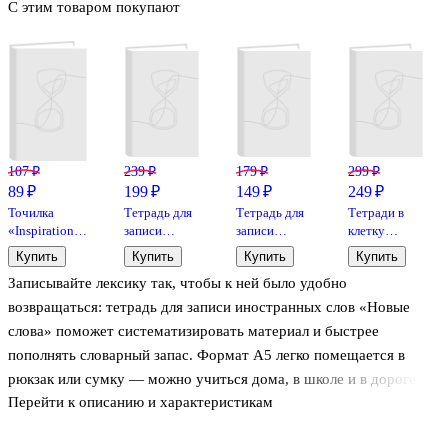
С этим товаром покупают
107 ₽
239 ₽
179 ₽
299 ₽
89 ₽
199 ₽
149 ₽
249 ₽
Точилка
Тетрадь для
Тетрадь для
Тетради в
«Inspiration
записи
записи
клетку
series», 1
иностранных
иностранных
Hatber, 18
Купить
Купить
Купить
Купить
отверстие,
слов
слов
листов,
Записывайте лексику так, чтобы к ней было удобно
пластик, Yoi,
«Панда», 64
«Hello!», 48
«Зеленая» 10
в
листа, А5 -
листов в
штук
возвращаться: тетрадь для записи иностранных слов «Новые
ассортименте
Listoff
мелкую
слова» поможет систематизировать материал и быстрее
клетку, А5 -
пополнять словарный запас. Формат А5 легко помещается в
Listoff
рюкзак или сумку — можно учиться дома, в школе и в дороге.
Перейти к описанию и характеристикам
Обложка из мелованного картона с глянцевой ламинацией
выглядит аккуратно и защищает тетрадь от потёртостей.