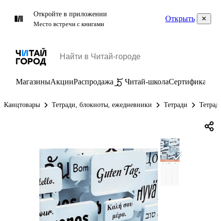
Откройте в приложении
Открыть
Место встречи с книгами
Магазины
Акции
Распродажа
Читай-школа
Сертификаты
П
Канцтовары
Тетради, блокноты, ежедневники
Тетради
Тетрад