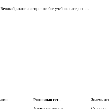
 Великобритании создаст особое учебное настроение.
азин
Розничная сеть
Знаем, чт
Адреса магазинов
Скоро в п