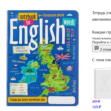
Тетрадь уч
школьникам
Каждая стр
транскрипц
Перейти к 
расстояние
2 отзы
временем, 
С этим то
В тетради 
транскрип
глаголов.
числа суще
прилагател
203 ₽
169 ₽