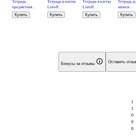
Тетрадь
Тетрадь в клетку
Тетрадь в клетку
Тетрадь д
предметная
Listoff
Listoff
записи
00
«Жабка.
«Классическая
«Классическая
иностран
Купить
Купить
Купить
Купить
0
Английский
серия» в
серия» в
слов «Кра
,
язык» 48 листов
ассортименте,
ассортименте,
автобус», 
в клетку - Listoff
12 листов
18 листов
листов в к
А5 - Listof
Оставить отзы
Бонусы за отзывы
1
1
0
0
0