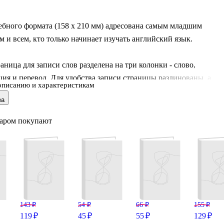
ебного формата (158 х 210 мм) адресована самым младшим
 и всем, кто только начинает изучать английский язык.
аница для записи слов разделена на три колонки - слово,
ия и перевод. Для удобства записи страницы разлинованы, а
описанию и характеристикам
 между строчками больше обычного в полтора раза. Так со
ва
заполняя тетрадь, ученики составляют тетрадь-словарь.
варом покупают
есть английский алфавит, список вежливых обращений, правила
ции и чтения и небольшая таблица неправильных английских
 Там же вы найдёте информацию про образование множественног
ствительных, включая исключения и особые случаи, про
ьные, наречи
143 ₽
54 ₽
66 ₽
155 ₽
119 ₽
45 ₽
55 ₽
129 ₽