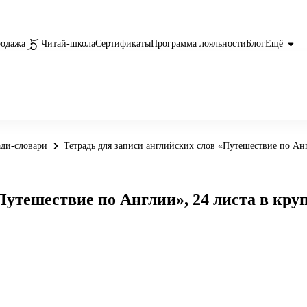
родажа
Читай-школа
Сертификаты
Программа лояльности
Блог
Ещё
ади-словари
Тетрадь для записи английских слов «Путешествие по Анг
утешествие по Англии», 24 листа в круп