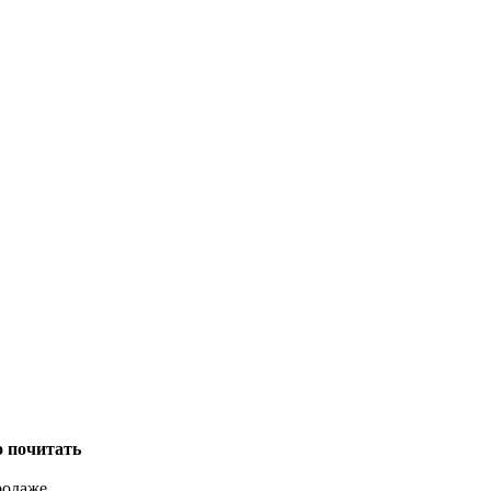
о почитать
родаже