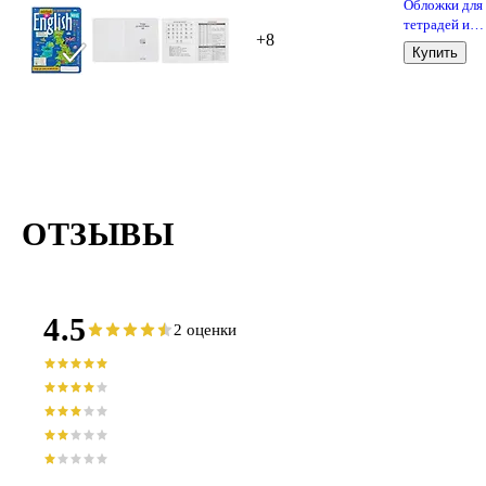
Обложки для
тетрадей и
+8
дневников, 1
Купить
мкм, 210х35
мм, Топ-Спин
10 штук
ОТЗЫВЫ
4.5
2 оценки