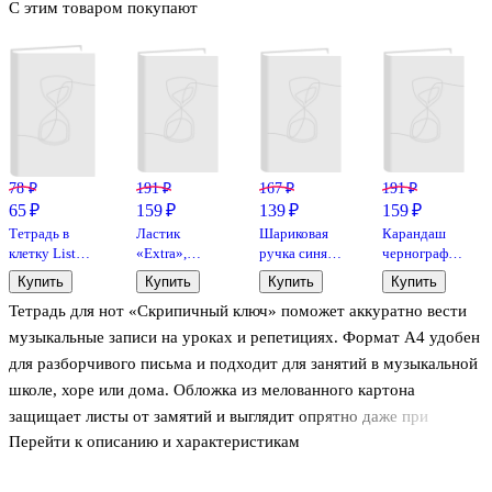
С этим товаром покупают
78 ₽
191 ₽
167 ₽
191 ₽
65 ₽
159 ₽
139 ₽
159 ₽
Тетрадь в
Ластик
Шариковая
Карандаш
клетку Listoff
«Extra»,
ручка синяя,
чернографитный
«Классическая
Factis,
Ultra L-30,
технический,
Купить
Купить
Купить
Купить
серия» в
мягкий
Erich Krause
2B,
Тетрадь для нот «Скрипичный ключ» поможет аккуратно вести
ассортименте,
шестигранный,
24 листа
Koh-I-Noor
музыкальные записи на уроках и репетициях. Формат A4 удобен
для разборчивого письма и подходит для занятий в музыкальной
школе, хоре или дома. Обложка из мелованного картона
защищает листы от замятий и выглядит опрятно даже при
Перейти к описанию и характеристикам
ежедневном использовании. Тетрадь Listoff станет практичным
выбором для учеников и преподавателей, которым важно