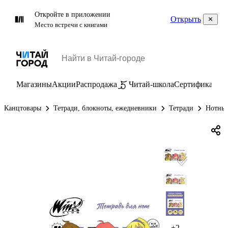
Откройте в приложении
Открыть
Место встречи с книгами
Магазины
Акции
Распродажа
Читай-школа
Сертификаты
П
Канцтовары
Тетради, блокноты, ежедневники
Тетради
Нотные
+2