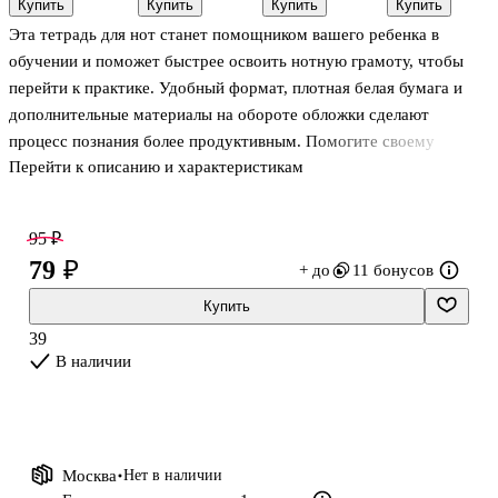
Купить
Купить
Купить
Купить
Будь в
дружбы» 12
Фолз.
Эксмо
Эта тетрадь для нот станет помощником вашего ребенка в
балансе» А5,
листов, А4,
Мейбл», 48
80 листов,
скрепка -
листов в
обучении и поможет быстрее освоить нотную грамоту, чтобы
Эксмо
Эксмо
клетку, А5 -
перейти к практике. Удобный формат, плотная белая бумага и
Disney
дополнительные материалы на обороте обложки сделают
процесс познания более продуктивным. Помогите своему
Перейти к описанию и характеристикам
ребенку проявить свою индивидуальность. Выбирайте лучшее!
95 ₽
79 ₽
+ до
11 бонусов
Купить
39
В наличии
Москва
Нет в наличии