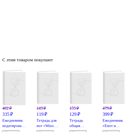
С этим товаром покупают
402 ₽
143 ₽
155 ₽
479 ₽
335 ₽
119 ₽
129 ₽
399 ₽
Ежедневник
Тетрадь для
Тетрадь
Ежедневник
недатированный
нот «Winx.
общая
«Енот и
«Единороги.
Магия
«Гравити
единорог»,