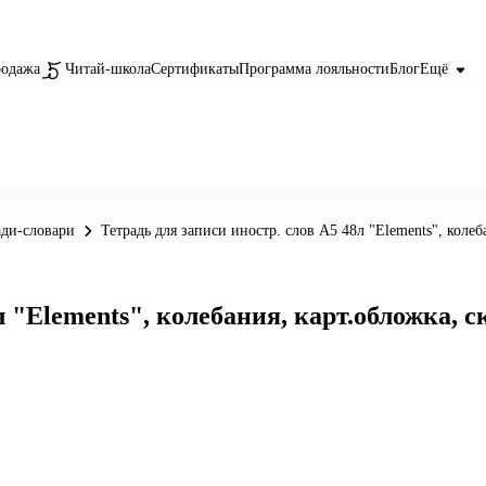
родажа
Читай-школа
Сертификаты
Программа лояльности
Блог
Ещё
ади-словари
Тетрадь для записи иностр. слов А5 48л "Elements", коле
л "Elements", колебания, карт.обложка, 