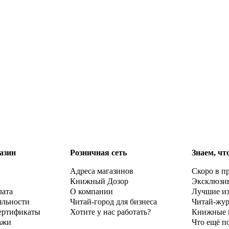
азин
Розничная сеть
Знаем, чт
Адреса магазинов
Скоро в п
Книжный Дозор
Эксклюзи
лата
О компании
Лучшие и
яльности
Читай-город для бизнеса
Читай-жу
ертификаты
Хотите у нас работать?
Книжные 
ажи
Что ещё п