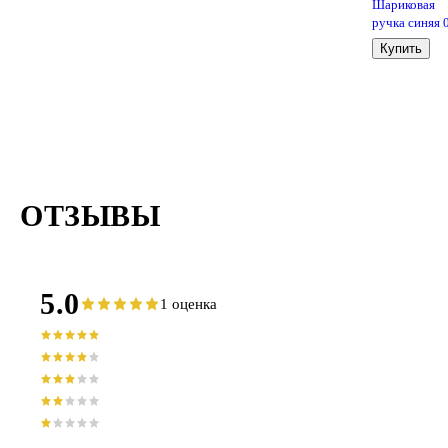
Шариковая
ручка синяя 
мм, MC Gold,
Купить
MunHwa
ОТЗЫВЫ
5.0
1 оценка