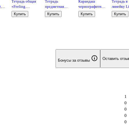
Тетрадь общая
Тетрадь
Карандаш
Тетрадь в
0,5
«Feeling.
предметная
чернографитный
линейку Li
Сосны», 80
"Русский язык"
профессиональный,
«Классиче
Купить
Купить
Купить
Купить
листов в клетку,
48 листов, в
НВ, Koh-I-Noor
серия» в
А5 - Be Smart
линейку, серии
ассортиме
"Dreamy", Be
24 листа
Smart
Оставить отзы
Бонусы за отзывы
1
0
0
0
0