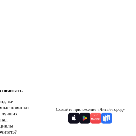
о почитать
родаже
вные новинки
Скачайте приложение «Читай-город»
з лучших
рнал
циклы
очитать?