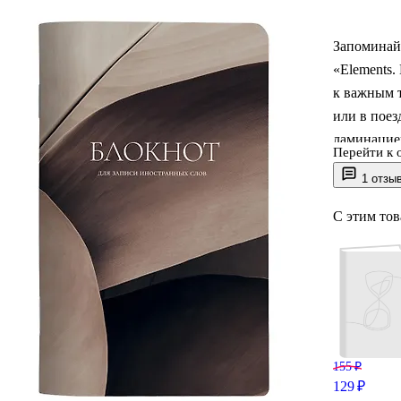
Запоминайт
«Elements.
к важным т
или в поез
ламинацией
Перейти к 
скрепку по
1 отзы
дизайн Be 
С этим то
155 ₽
129 ₽