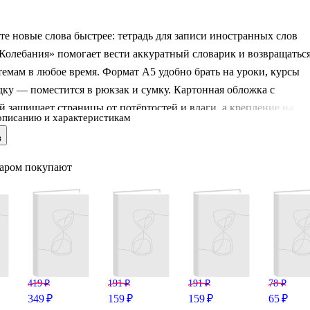
е новые слова быстрее: тетрадь для записи иностранных слов
 Колебания» помогает вести аккуратный словарик и возвращатьс
емам в любое время. Формат А5 удобно брать на уроки, курсы
дку — поместится в рюкзак и сумку. Картонная обложка с
 защищает страницы от потёртостей и влаги, а крепление на
описанию и характеристикам
зволяет легко перелистывать и раскрывать тетрадь. Лаконичный
в
Smart из коллекции Elements подойдёт и школьнику, и взрослому.
варом покупают
419 ₽
191 ₽
191 ₽
78 ₽
349 ₽
159 ₽
159 ₽
65 ₽