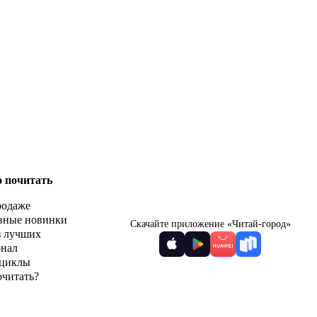
о почитать
родаже
вные новинки
Скачайте приложение «Читай-город»
з лучших
рнал
циклы
очитать?