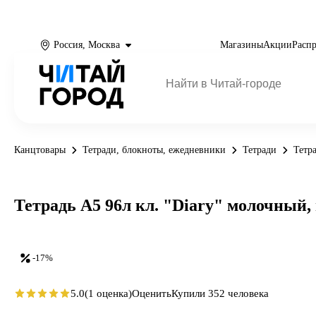
Россия, Москва
Магазины
Акции
Расп
Канцтовары
Тетради, блокноты, ежедневники
Тетради
Тетр
Тетрадь А5 96л кл. "Diary" молочный,
-17%
5.0
(1 оценка)
Оценить
Купили 352 человека