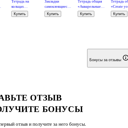
Тетрадь на
Закладки
Тетрадь общая
Тетрадь о
кольцах
самоклеящиеся
«Акварельные
«Create yo
«Camomiles.
6*11 см 30
цветы», 100
future», 70
Купить
Купить
Купить
Купить
20
Прозрачный»
листов, "Hoho
листов в клетку,
листов в к
ик,
120 листов в
cat", в
А5 - Yoi
А5, в
клетку, А5,
ассортименте
ассортиме
е
сменный блок -
Yoi
Infolio
Бонусы за отзывы
АВЬТЕ ОТЗЫВ
ОЛУЧИТЕ БОНУСЫ
первый отзыв и получите за него бонусы.