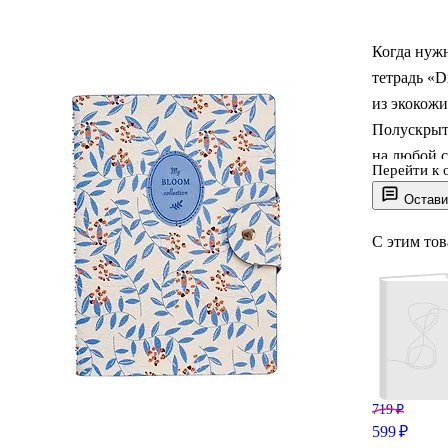
Когда нужн
тетрадь «D
из экокожи
Полускрыта
на любой с
Перейти к 
Кнопка фик
Остави
тиснением
С этим то
719 ₽
599 ₽