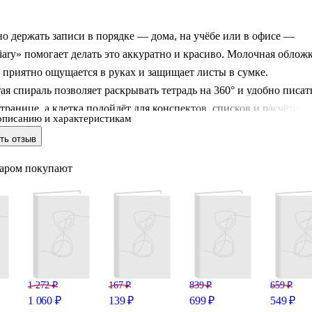
о держать записи в порядке — дома, на учёбе или в офисе —
iary» помогает делать это аккуратно и красиво. Молочная облож
 приятно ощущается в руках и защищает листы в сумке.
я спираль позволяет раскрывать тетрадь на 360° и удобно писат
транице, а клетка подойдёт для конспектов, списков и расчётов.
описанию и характеристикам
сирует тетрадь в закрытом виде, а нашивка с блинтовым
ть отзыв
 добавляет сдержанный акцент.
варом покупают
1 272 ₽
167 ₽
839 ₽
659 ₽
1 060 ₽
139 ₽
699 ₽
549 ₽