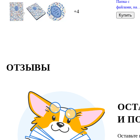
Папка с
файлами, на
+4
пружине,
Купить
«Pastel» А4, 
файлов, пласт
с резинкой, в
ассортимент
ОТЗЫВЫ
ОСТ
И П
Оставьте 