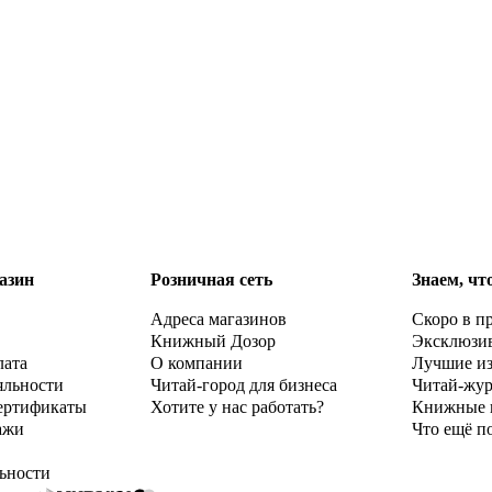
азин
Розничная сеть
Знаем, чт
Адреса магазинов
Скоро в п
Книжный Дозор
Эксклюзи
лата
О компании
Лучшие и
яльности
Читай-город для бизнеса
Читай-жу
ертификаты
Хотите у нас работать?
Книжные 
ажи
Что ещё п
ьности