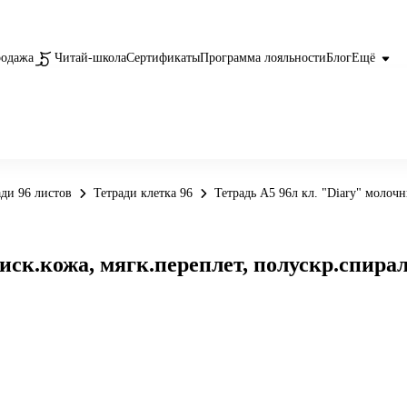
родажа
Читай-школа
Сертификаты
Программа лояльности
Блог
Ещё
ади 96 листов
Тетради клетка 96
Тетрадь А5 96л кл. "Diary" молоч
 иск.кожа, мягк.переплет, полускр.спира