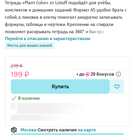
MunHwa
металлический
Erich Krause
Тетрадь «Plant Color» от Listoff подойдёт для учёбы,
наконечник,
конспектов и домашних заданий. Формат А5 удобно брать с
морозостойкий
собой, а линовка в клетку помогает аккуратно записывать
формулы, таблицы и чертежи. Крепление на спирали
позволяет раскрывать тетрадь на 360° и быстро
Перейти к описанию и характеристикам
перелистывать страницы. Обложка из мелованного картона с
Места для ваших знаний
покрытием твин-лак защищает от потёртостей и дольше
сохраняет яркость дизайна с растительными мотивами.
Обратите внимание: товар продаётся в ассортименте, выбор
239 ₽
конкретного оформления недоступен.
199 ₽
+ до
29 бонусов
Купить
В наличии
Москва
Смотреть наличие
на карте