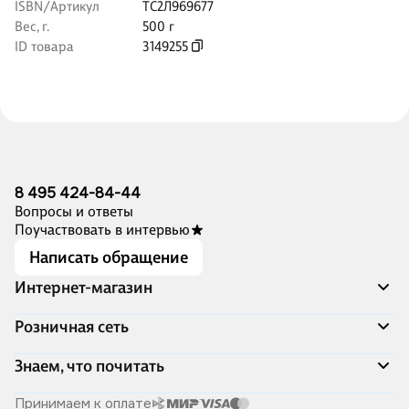
ISBN/Артикул
ТС2Л969677
Вес, г.
500 г
ID товара
3149255
8 495 424-84-44
Вопросы и ответы
Поучаствовать в интервью
Написать обращение
Интернет-магазин
Акции
Розничная сеть
Распродажа
Доставка и оплата
Адреса магазинов
Знаем, что почитать
Программа лояльности
Книжный Дозор
Подарочные сертификаты
О компании
Скоро в продаже
Принимаем к оплате