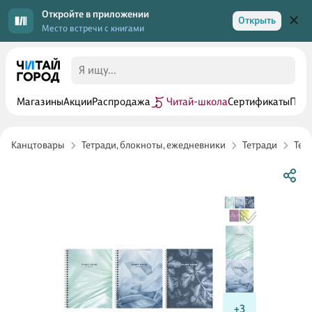
Откройте в приложении
Открыть
Место встречи с книгами
Магазины
Акции
Распродажа
Читай-школа
Сертификаты
Прог
Канцтовары
Тетради, блокноты, ежедневники
Тетради
Тет
+3