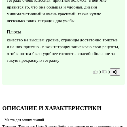
тетрадь очень классная, приятная обложка. в ней мне
нравится то, что она большая и удобная. дизайн
минималистичный и очень красивый. также куплю
несколько таких тетрадок для учебы
Плюсы
качество на высшем уровне, страницы достаточно толстые
и на них приятно . в жок тетрадку записываю свои рецепты,
чтобы потом было удобнее готовить. спасибо большое за
такую прекрасную тетрадку
0
0
ОПИСАНИЕ И ХАРАКТЕРИСТИКИ
Места для ваших знаний
Тетрадь Trésor от Listoff подойдёт для школьных и студенческих