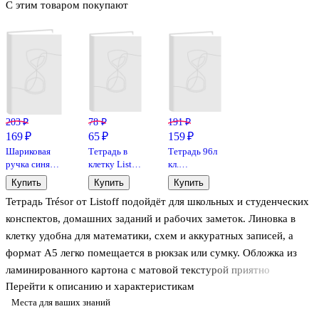
С этим товаром покупают
203 ₽
78 ₽
191 ₽
169 ₽
65 ₽
159 ₽
Шариковая
Тетрадь в
Тетрадь 96л
ручка синяя
клетку Listoff
кл.
автоматическая
«Классическая
"Застывшие
Купить
Купить
Купить
0,7 мм, April,
серия» в
мгновения"
Тетрадь Trésor от Listoff подойдёт для школьных и студенческих
Be Smart
ассортименте,
мел.картон,
24 листа
мат.ламинация,
конспектов, домашних заданий и рабочих заметок. Линовка в
выб.лак,
клетку удобна для математики, схем и аккуратных записей, а
ассорти
формат А5 легко помещается в рюкзак или сумку. Обложка из
ламинированного картона с матовой текстурой приятно
Перейти к описанию и характеристикам
ощущается в руках, а рельефная поверхность и тиснение
Места для ваших знаний
фольгой добавляют оформлению выразительный акцент.