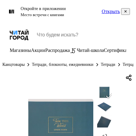
Откройте в приложении
Открыть
Место встречи с книгами
Магазины
Акции
Распродажа
Читай-школа
Сертификаты
П
Канцтовары
Тетради, блокноты, ежедневники
Тетради
Тетрад
+2