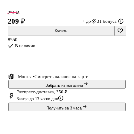
Крепление на скрепке помогает тетради удобно раскрываться и
держать форму на парте.
251 ₽
209 ₽
+ до
31 бонуса
Обратите внимание: товар продаётся в ассортименте, выбор
конкретного дизайна недоступен.
Купить
8550
В наличии
Москва
Смотреть наличие
на карте
Забрать из магазина
Экспресс-доставка, 350 ₽
Завтра до 13 часов дня
Получить за 3 часа