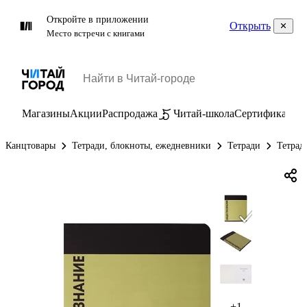
Откройте в приложении
Открыть
Место встречи с книгами
Магазины
Акции
Распродажа
Читай-школа
Сертификаты
П
Канцтовары
Тетради, блокноты, ежедневники
Тетради
Тетрад
+1