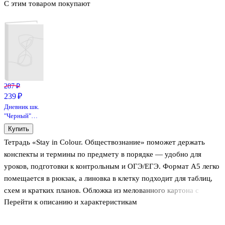
С этим товаром покупают
287 ₽
239 ₽
Дневник шк.
"Черный"
7БЦ,
Купить
глянц.ламинация
Тетрадь «Stay in Colour. Обществознание» поможет держать
конспекты и термины по предмету в порядке — удобно для
уроков, подготовки к контрольным и ОГЭ/ЕГЭ. Формат А5 легко
помещается в рюкзак, а линовка в клетку подходит для таблиц,
схем и кратких планов. Обложка из мелованного картона с
Перейти к описанию и характеристикам
ламинацией soft-touch приятно ощущается в руках, а
выборочный лак добавляет аккуратный акцент дизайну. Тетрадь