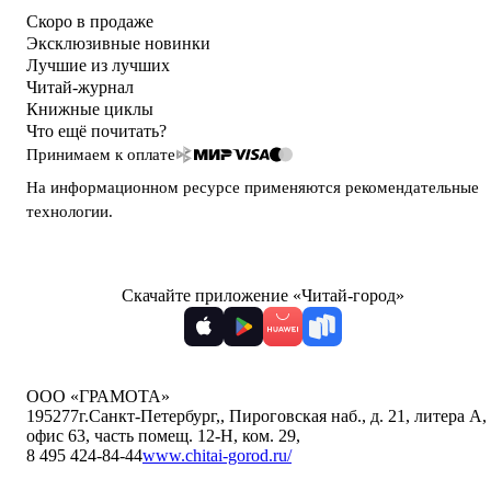
Скоро в продаже
Эксклюзивные новинки
Лучшие из лучших
Читай-журнал
Книжные циклы
Что ещё почитать?
Принимаем к оплате
На информационном ресурсе применяются
рекомендательные
технологии
.
Скачайте приложение «Читай-город»
ООО «ГРАМОТА»
195277
г.Санкт-Петербург,
,
Пироговская наб., д. 21, литера А,
офис 63, часть помещ. 12-Н, ком. 29
,
8 495 424-84-44
www.chitai-gorod.ru/