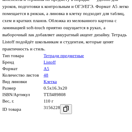
уроков, подготовки к контрольным и ОГЭ/ЕГЭ. Формат А5 легко
помещается в рюкзак, а линовка в клетку подходит для таблиц,
схем и кратких планов. Обложка из мелованного картона с
ламинацией soft-touch приятно ощущается в руках, а
выборочный лак добавляет аккуратный акцент дизайну. Тетрадь
Listoff подойдёт школьникам и студентам, которые ценят
практичность и стиль.
Тип товара
Тетради предметные
Бренд
Listoff
Формат
А5
Количество листов
48
Вид линовки
Клетка
Размер
0.5x16.3x20
ISBN/Артикул
ТТЛ489808
Вес, г.
110 г
3156228
ID товара