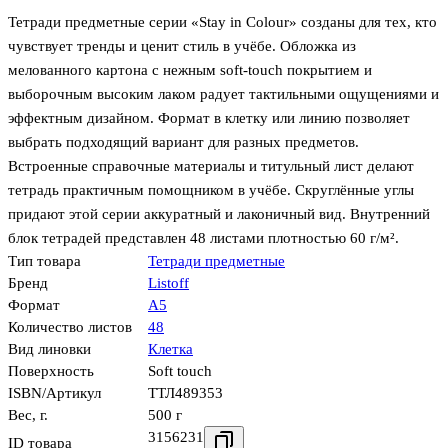
Тетради предметные серии «Stay in Colour» созданы для тех, кто
чувствует тренды и ценит стиль в учёбе. Обложка из
мелованного картона с нежным soft-touch покрытием и
выборочным высоким лаком радует тактильными ощущениями и
эффектным дизайном. Формат в клетку или линию позволяет
выбрать подходящий вариант для разных предметов.
Встроенные справочные материалы и титульный лист делают
тетрадь практичным помощником в учёбе. Скруглённые углы
придают этой серии аккуратный и лаконичный вид. Внутренний
блок тетрадей представлен 48 листами плотностью 60 г/м².
Тип товара
Тетради предметные
Бренд
Listoff
Формат
А5
Количество листов
48
Вид линовки
Клетка
Поверхность
Soft touch
ISBN/Артикул
ТТЛ489353
Вес, г.
500 г
3156231
ID товара