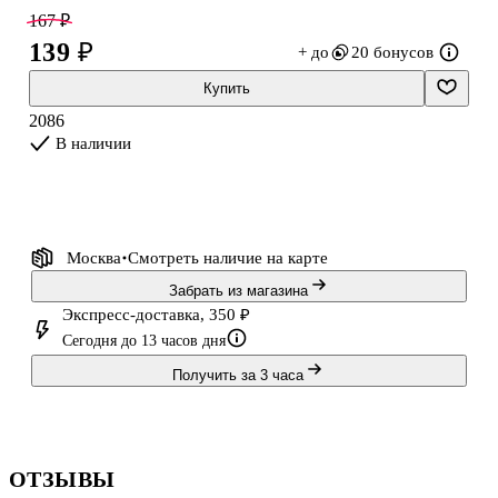
тетрадь практичным помощником в учёбе. Скруглённые углы
167 ₽
придают этой серии аккуратный и лаконичный вид. Внутренний
139 ₽
+ до
20 бонусов
блок тетрадей представлен 48 листами плотностью 60 г/м².
Купить
2086
В наличии
Москва
Смотреть наличие
на карте
Забрать из магазина
Экспресс-доставка, 350 ₽
Сегодня до 13 часов дня
Получить за 3 часа
ОТЗЫВЫ