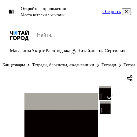
Откройте в приложении
Открыть
Место встречи с книгами
Магазины
Акции
Распродажа
Читай-школа
Сертификаты
П
Канцтовары
Тетради, блокноты, ежедневники
Тетради
Тетрад