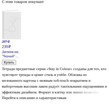
С этим товаром покупают
287 ₽
239 ₽
Дневник шк.
"Черный"
7БЦ,
Купить
глянц.ламинация
Тетради предметные серии «Stay in Colour» созданы для тех, кто
чувствует тренды и ценит стиль в учёбе. Обложка из
мелованного картона с нежным soft-touch покрытием и
выборочным высоким лаком радует тактильными ощущениями и
эффектным дизайном. Формат в клетку или линию позволяет
Перейти к описанию и характеристикам
выбрать подходящий вариант для разных предметов.
Встроенные справочные материалы и титульный лист делают