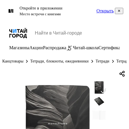
Откройте в приложении
Открыть
Место встречи с книгами
Магазины
Акции
Распродажа
Читай-школа
Сертификаты
П
Канцтовары
Тетради, блокноты, ежедневники
Тетради
Тетрад