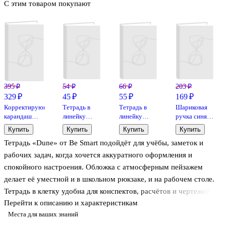
С этим товаром покупают
395 ₽
54 ₽
66 ₽
203 ₽
329 ₽
45 ₽
55 ₽
169 ₽
Корректирующий
Тетрадь в
Тетрадь в
Шариковая
карандаш
линейку
линейку
ручка синяя
«Arctic
Listoff
Listoff
0,5 мм,
Купить
Купить
Купить
Купить
White», Erich
«Классическая
«Классическая
Aesthetics
Тетрадь «Dune» от Be Smart подойдёт для учёбы, заметок и
Krause, 12 мл,
серия» в
серия» в
white, Be
металлический
ассортименте,
ассортименте,
Smart
рабочих задач, когда хочется аккуратного оформления и
наконечник
12 листов
18 листов
спокойного настроения. Обложка с атмосферным пейзажем
делает её уместной и в школьном рюкзаке, и на рабочем столе.
Тетрадь в клетку удобна для конспектов, расчётов и чертежей.
Перейти к описанию и характеристикам
Картонная обложка держит форму, а ламинация помогает
Места для ваших знаний
защитить её от потёртостей и случайных капель. Скрепка