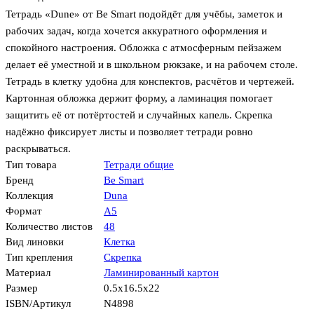
Тетрадь «Dune» от Be Smart подойдёт для учёбы, заметок и
рабочих задач, когда хочется аккуратного оформления и
спокойного настроения. Обложка с атмосферным пейзажем
делает её уместной и в школьном рюкзаке, и на рабочем столе.
Тетрадь в клетку удобна для конспектов, расчётов и чертежей.
Картонная обложка держит форму, а ламинация помогает
защитить её от потёртостей и случайных капель. Скрепка
надёжно фиксирует листы и позволяет тетради ровно
раскрываться.
Тип товара
Тетради общие
Бренд
Be Smart
Коллекция
Duna
Формат
А5
Количество листов
48
Вид линовки
Клетка
Тип крепления
Скрепка
Материал
Ламинированный картон
Размер
0.5x16.5x22
ISBN/Артикул
N4898