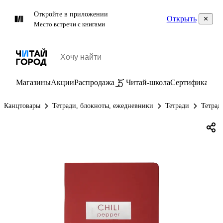
Откройте в приложении
Открыть
Место встречи с книгами
Магазины
Акции
Распродажа
Читай-школа
Сертификаты
П
Канцтовары
Тетради, блокноты, ежедневники
Тетради
Тетрад