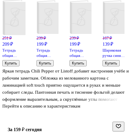
251 ₽
239 ₽
239 ₽
167 ₽
209 ₽
199 ₽
199 ₽
139 ₽
Тетрадь
Тетрадь
Тетрадь
Шариковая
общая
общая
общая
ручка синяя,
«Peony.
«Floreale.
«Floreale.
Ultra L-30,
Купить
Купить
Купить
Купить
Голубой», 40
Cedar Rose»,
Smoky Sky»,
Erich Krause
Яркая тетрадь Chili Pepper от Listoff добавит настроения учёбе и
листов в
48 листов в
48 листов в
клетку, А5 -
клетку, А5 -
клетку, А5 -
рабочим заметкам. Обложка из мелованного картона с
Be Smart
Listoff
Listoff
ламинацией soft touch приятно ощущается в руках и меньше
собирает следы. Пантонная печать и тиснение фольгой делают
оформление выразительным, а скруглённые углы помогают
Перейти к описанию и характеристикам
аккуратно носить тетрадь в рюкзаке. Листы в клетку подойдут
для конспектов, таблиц и планов, крепление на скрепке удобно
для ежедневного использования.
за 159 ₽
сегодня