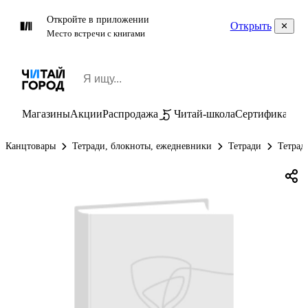
Откройте в приложении
Открыть
Место встречи с книгами
Магазины
Акции
Распродажа
Читай-школа
Сертификаты
П
Канцтовары
Тетради, блокноты, ежедневники
Тетради
Тетрад