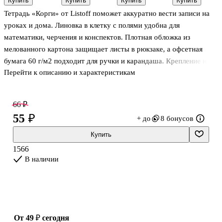
Купить
Купить
Купить
Купить
щенки» в
100 мкм,
корги» в
«Цветные
Тетрадь «Корги» от Listoff поможет аккуратно вести записи на
ассортименте,
210х350 мм,
ассортименте,
сны» в
12 листов
Топ-Спин, 10
24 листа
ассортименте,
уроках и дома. Линовка в клетку с полями удобна для
штук
12 листов
математики, черчения и конспектов. Плотная обложка из
мелованного картона защищает листы в рюкзаке, а офсетная
бумага 60 г/м2 подходит для ручки и карандаша. Крепление на
Перейти к описанию и характеристикам
скрепке делает тетрадь тонкой и лёгкой. Товар представлен в
ассортименте — конкретный вариант выбирается случайным
образом.
66 ₽
55 ₽
+ до
8 бонусов
Купить
1566
В наличии
от 49 ₽
сегодня