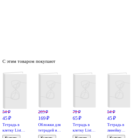
С этим товаром покупают
54 ₽
203 ₽
78 ₽
54 ₽
45 ₽
169 ₽
65 ₽
45 ₽
Тетрадь в
Обложки для
Тетрадь в
Тетрадь в
клетку Listoff
тетрадей и
клетку Listoff
линейку
«Милые
дневников,
«Великие
Listoff