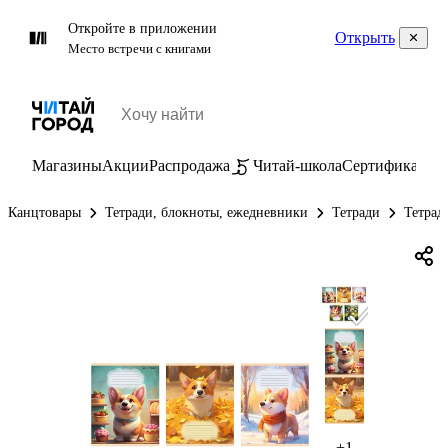
Откройте в приложении
Открыть
Место встречи с книгами
Магазины
Акции
Распродажа
Читай-школа
Сертификаты
П
Канцтовары
Тетради, блокноты, ежедневники
Тетради
Тетрад
+1