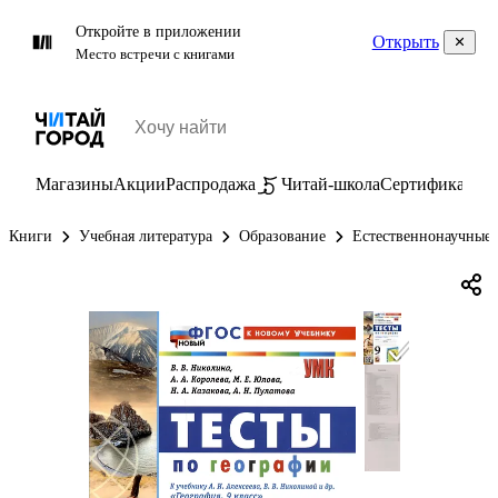
Откройте в приложении
Открыть
Место встречи с книгами
Магазины
Акции
Распродажа
Читай-школа
Сертификаты
П
Книги
Учебная литература
Образование
Естественнонаучные