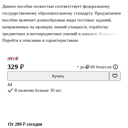
Данное пособие полностью соответствует федеральному
государственному образовательному стандарту. Предлагаемое
пособие включает разнообразные виды тестовых заданий,
направленных на проверку знаний учащихся, отработку
предметных и метапредметных умений и навыков. К каждому
Перейти к описанию и характеристикам
параграфу учебника предлагается по два варианта тестовых
заданий. Тесты реализуют практико-ориентированную
составляющую курса географии, помогают определить успехи в
395 ₽
обучении. Тесты предназначены для работы на уроке, но могут
329 ₽
+ до
49 бонусов
быть использованы и дома для проверки готовности учащегося к
уроку.
Купить
44
В наличии больше 30 шт.
от 209 ₽
сегодня