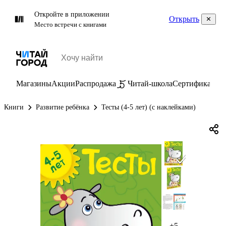
Откройте в приложении
Открыть
Место встречи с книгами
Магазины
Акции
Распродажа
Читай-школа
Сертификаты
П
Книги
Развитие ребёнка
Тесты (4-5 лет) (с наклейками)
+5