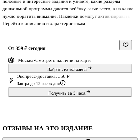
полезные и интересные задания и узнаете, какие разделы
дошкольной программы даются ребёнку легче всего, а на какие
нужно обратить внимание. Наклейки помогут активизировать
Перейти к описанию и характеристикам
зрительное, слуховое и тактильное восприятие, а значит,
повысить результативность занятий. Кроме того, наклеивание
картинок приучает ребёнка к аккуратности. . .Задания в книгах
«Тесты» составлены по разделам: мышление, грамота, развитие
от 359 ₽
сегодня
речи, математика, окружающий мир, моторика, сенсорика,
Москва
Смотреть наличие
на карте
внимание, память. Ребёнок ответит на вопросы по различным
темам, научится размышлять и решать логические задачки,
Забрать из магазина
познак
Экспресс-доставка, 350 ₽
Завтра до 13 часов дня
Получить за 3 часа
ОТЗЫВЫ НА ЭТО ИЗДАНИЕ