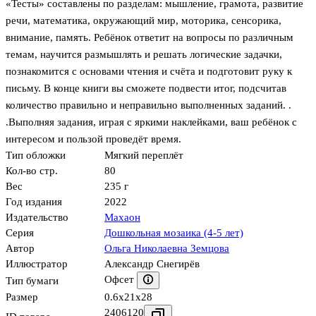
«Тесты» составлены по разделам: мышление, грамота, развитие
речи, математика, окружающий мир, моторика, сенсорика,
внимание, память. Ребёнок ответит на вопросы по различным
темам, научится размышлять и решать логические задачки,
познакомится с основами чтения и счёта и подготовит руку к
письму. В конце книги вы сможете подвести итог, подсчитав
количество правильно и неправильно выполненных заданий. .
.Выполняя задания, играя с яркими наклейками, ваш ребёнок с
интересом и пользой проведёт время.
Тип обложки
Мягкий переплёт
Кол-во стр.
80
Вес
235 г
Год издания
2022
Издательство
Махаон
Серия
Дошкольная мозаика (4-5 лет)
Автор
Ольга Николаевна Земцова
Иллюстратор
Александр Снегирёв
Офсет
Тип бумаги
Размер
0.6x21x28
2406120