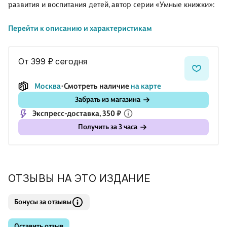
развития и воспитания детей, автор серии «Умные книжки»:
Перейти к описанию и характеристикам
Новые книжки с наклейками из серии Дошкольная мозаика»
помогут обобщить знания вашего ребёнка. Вместе вы
выполните полезные и интересные задания и узнаете, какие
от 399 ₽
сегодня
разделы дошкольной программы даются ребёнку легче
всего, а на какие нужно обратить внимание. Наклейки
Москва
Смотреть наличие
на карте
помогут активизировать зрительное, слуховое и тактильное
Забрать из магазина
восприятие, а значит, повысить результативность занятий.
Экспресс-доставка, 350 ₽
Кроме того, наклеивание картинок приучает ребёнка к
аккуратности.
Получить за 3 часа
Задания в книгах «Тесты» сос
ОТЗЫВЫ НА ЭТО ИЗДАНИЕ
Бонусы за отзывы
Оставить отзыв