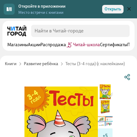
Откройте в приложении
Открыть
Место встречи с книгами
Магазины
Акции
Распродажа
Читай-школа
Сертификаты
Прог
Книги
Развитие ребёнка
Тесты (3-4 года) (с наклейками)
+5