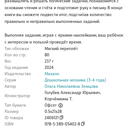
размышлять и решать логические задачки, познакомится с
основами чтения и счёта и подготовит руку к письму. В конце
книги вы сможете подвести итог, подсчитав количество
правильно и неправильно выполненных заданий.
Выполняя задания, играя с яркими наклейками, ваш ребёнок
с интересом и пользой проведёт время.
Тип обложки
Мягкий переплёт
Кол-во стр.
80
Вес
237 г
Год издания
2024
Издательство
Махаон
Серия
Дошкольная мозаика (3-4 года)
Автор
Ольга Николаевна Земцова
Голубев Александр Юрьевич
,
Иллюстратор
Корчёмкина Т.
Офсет
Тип бумаги
Размер
0.5x21x28
ID товара
2406121
ISBN
978-5-389-05402-8