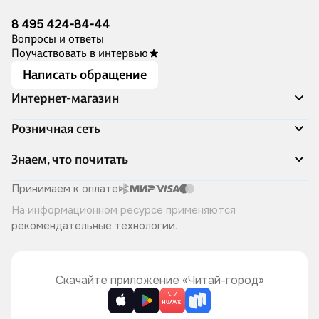
8 495 424-84-44
Вопросы и ответы
Поучаствовать в интервью
Написать обращение
Интернет-магазин
Акции
Розничная сеть
Распродажа
Доставка и оплата
Адреса магазинов
Знаем, что почитать
Программа лояльности
Книжный Дозор
Подарочные сертификаты
О компании
Скоро в продаже
Принимаем к оплате
Правила продажи
Читай-город для бизнеса
Эксклюзивные новинки
На информационном ресурсе применяются
Политика конфиденциальности
Хотите у нас работать?
Лучшие из лучших
рекомендательные технологии
.
Читай-журнал
Книжные циклы
Что ещё почитать?
Скачайте приложение «Читай-город»