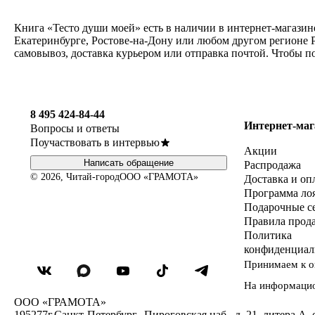
Книга «Тесто души моей» есть в наличии в интернет-магазин
Екатеринбурге, Ростове-на-Дону или любом другом регионе Р
самовывоз, доставка курьером или отправка почтой. Чтобы п
8 495 424-84-44
Интернет-маг
Вопросы и ответы
Поучаствовать в интервью
Акции
Написать обращение
Распродажа
© 2026, Читай-город
ООО «ГРАМОТА»
Доставка и оп
Программа ло
Подарочные с
Правила прод
Политика
конфиденциал
Принимаем к о
На информаци
ООО «ГРАМОТА»
195277
г.Санкт-Петербург,
,
Пироговская наб., д. 21, литера А, 