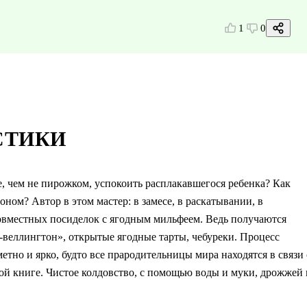
1
0
СТИКИ
аче, чем не пирожком, успокоить расплакавшегося ребенка? Как
ном? Автор в этом мастер: в замесе, в раскатывании, в
й совместных посиделок с ягодным мильфеем. Ведь получаются
ф-веллингтон», открытые ягодные тарты, чебуреки. Процесс
тно и ярко, будто все прародительницы мира находятся в связи 
той книге. Чистое колдовство, с помощью воды и муки, дрожжей 