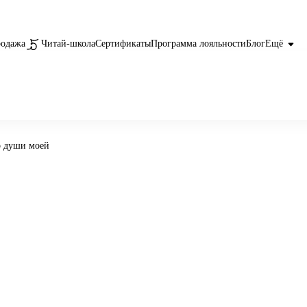
родажа
Читай-школа
Сертификаты
Программа лояльности
Блог
Ещё
о души моей