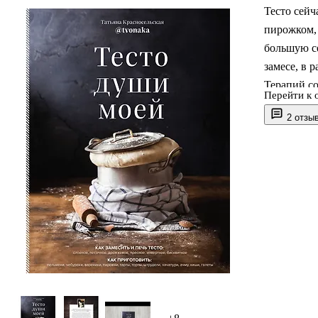
Тесто сейч
пирожком, 
большую с
замесе, в р
Терапий с
Перейти к 
уроков Тат
2 отзы
открытые я
мучной сущ
находятся 
из этой кн