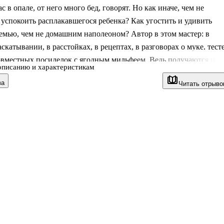
ас в опале, от него много бед, говорят. Но как иначе, чем не
успокоить расплакавшегося ребенка? Как угостить и удивить
емью, чем не домашним наполеоном? Автор в этом мастер: в
аскатывании, в расстойках, в рецептах, в разговорах о муке, тесте
овместных посиделок с ягодным мильфеем. Ведь получаются пос
описанию и характеристикам
ьяны и рецептов: круассаны, «улитки», «биф-веллингтон»,
ва
Читать отрыво
годные тарты, чебуреки. Процесс принятия женской тактильной
ности проходит заметно и ярко, будто все прародительницы ми
в связи с тобой, когда ты решаешь испечь что-нибудь по рецептам
иге. Чистое колдовство, с помощью воды и муки, дрожжей