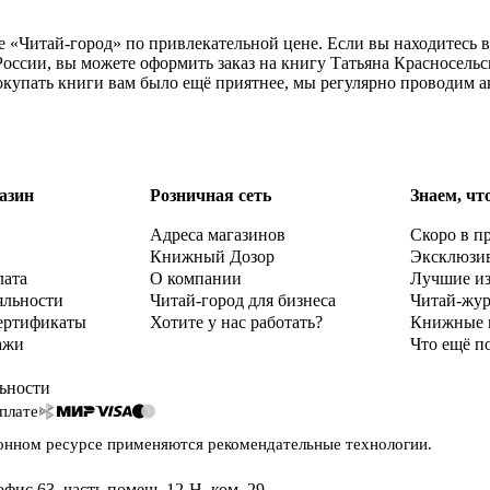
е «Читай-город» по привлекательной цене. Если вы находитесь 
оссии, вы можете оформить заказ на книгу Татьяна Красносельс
окупать книги вам было ещё приятнее, мы регулярно проводим а
азин
Розничная сеть
Знаем, чт
Адреса магазинов
Скоро в п
Книжный Дозор
Эксклюзи
лата
О компании
Лучшие и
яльности
Читай-город для бизнеса
Читай-жу
ертификаты
Хотите у нас работать?
Книжные 
ажи
Что ещё п
ьности
плате
онном ресурсе применяются
рекомендательные технологии
.
офис 63, часть помещ. 12-Н, ком. 29
,