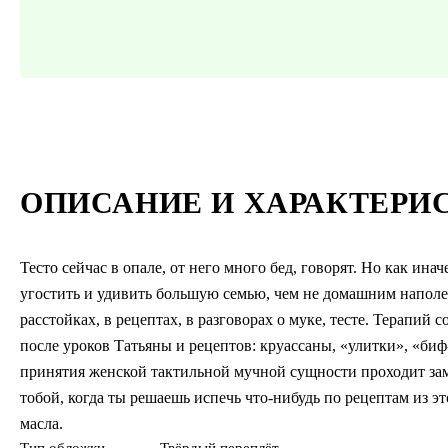
ОПИСАНИЕ И ХАРАКТЕРИ
Тесто сейчас в опале, от него много бед, говорят. Но как ин
угостить и удивить большую семью, чем не домашним наполео
расстойках, в рецептах, в разговорах о муке, тесте. Терапи
после уроков Татьяны и рецептов: круассаны, «улитки», «би
принятия женской тактильной мучной сущности проходит заме
тобой, когда ты решаешь испечь что-нибудь по рецептам из э
масла.
Тип обложки
Твёрдый переплёт