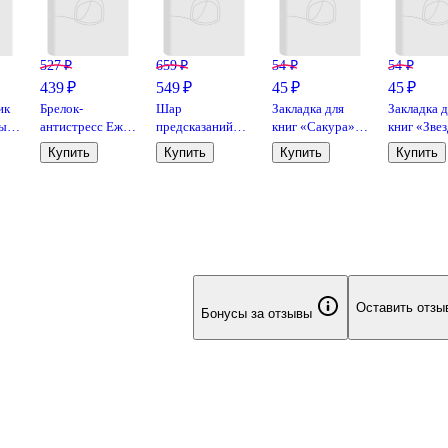
527 ₽
659 ₽
54 ₽
54 ₽
439 ₽
549 ₽
45 ₽
45 ₽
ик
Брелок-
Шар
Закладка для
Закладка д
ный
антистресс Ежик
предсказаний
книг «Сакура»,
книг «Зве
м),
(14х8) (АН2023-
Таро (7х7)
пластик
ночь», пла
Купить
Купить
Купить
Купить
5)
Be positiv
Оставить отзы
Бонусы за отзывы