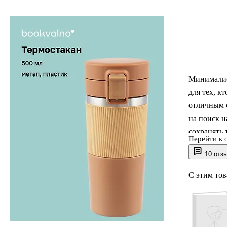
Минималис
для тех, к
отличным с
на поиск н
сохранять 
Перейти к 
10 отз
Благодаря 
в большин
С этим то
ощущение 