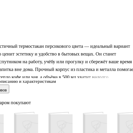
тичный термостакан персикового цвета — идеальный вариант
то ценит эстетику и удобство в бытовых вещах. Он станет
путником на работу, учёбу или прогулку и сбережёт ваше время
апитка вне дома. Прочный корпус из пластика и металла помога
тепло кофе или чая, а объёма в 500 мл хватит надолго.
описанию и характеристикам
ывов
удобной форме термостакан комфортно лежит в руке и помещает
ство подстаканников. А нежный персиковый цвет создаёт
варом покупают
уюта.