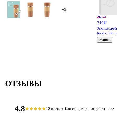
+5
263 ₽
219 ₽
Заколка-краб
(искусствен
жемчуг) (11 с
Купить
Lafilaf
ОТЗЫВЫ
4.8
12 оценок
Как сформирован рейтинг