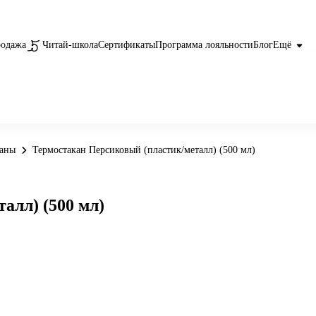
родажа
Читай-школа
Сертификаты
Программа лояльности
Блог
Ещё
каны
Термостакан Персиковый (пластик/металл) (500 мл)
алл) (500 мл)