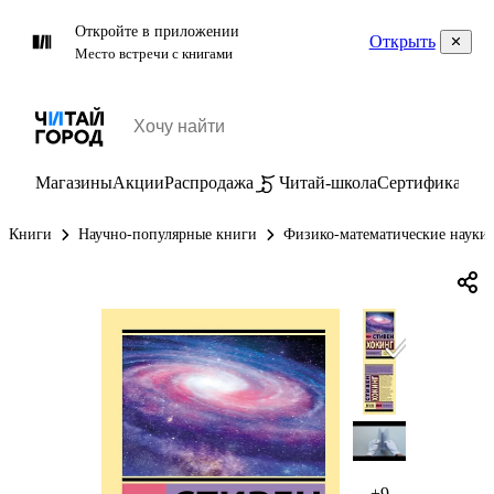
Откройте в приложении
Открыть
Место встречи с книгами
Магазины
Акции
Распродажа
Читай-школа
Сертификаты
П
Книги
Научно-популярные книги
Физико-математические науки
+9