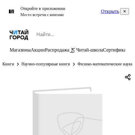
Откройте в приложении
Открыть
Место встречи с книгами
Магазины
Акции
Распродажа
Читай-школа
Сертификаты
П
Книги
Научно-популярные книги
Физико-математические науки