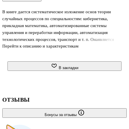
В книге дается систематическое изложение основ теории
случайных процессов по специальностям: кибернетика,
прикладная математика, автоматизированные системы
управления и переработки информации, автоматизация
технологических процессов, транспорт и т. п. Онаявляется
Перейти к описанию и характеристикам
логическим продолжением книги тех же авторов `Теория
вероятностей и ее инженерные приложения`. Первое издание
вышло в 1991 г. Для студентов высших технических учебных
заведений. Может быть полезна преподавателям, инженерам и
В закладки
научным работникам разных профилей, которые в своей
практической деятельности сталкиваются с необходимостью
ставить и решать задачи, связанные с анализом случайных
процессов.
ОТЗЫВЫ
Бонусы за отзывы