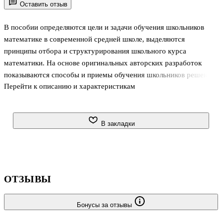
Оставить отзыв
В пособии определяются цели и задачи обучения школьников
математике в современной средней школе, выделяются
принципы отбора и структурирования школьного курса
математики. На основе оригинальных авторских разработок
показываются способы и приемы обучения школьников решению
Перейти к описанию и характеристикам
математических задач, выясняются вопросы воспитания и
развития учащихся в процессе изучения математики,
обсуждается методика организации процесса обучения
школьников. Пособие адресуется учителям, методистам,
В закладки
преподавателям и студентам математических факультетов
высших учебных заведений. . .
ОТЗЫВЫ
Бонусы за отзывы