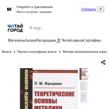
Откройте в приложении
Открыть
Место встречи с книгами
Магазины
Акции
Распродажа
Читай-школа
Сертификаты
П
Книги
Научно-популярные книги
Физико-математические науки