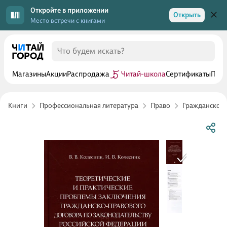
Откройте в приложении
Открыть
Место встречи с книгами
Магазины
Акции
Распродажа
Читай-школа
Сертификаты
Прог
Книги
Профессиональная литература
Право
Гражданское 