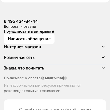
8 495 424-84-44
Вопросы и ответы
Поучаствовать в интервью
Написать обращение
Интернет-магазин
Акции
Розничная сеть
Распродажа
Доставка и оплата
Адреса магазинов
Знаем, что почитать
Программа лояльности
Книжный Дозор
Подарочные сертификаты
О компании
Скоро в продаже
Принимаем к оплате
Правила продажи
Читай-город для бизнеса
Эксклюзивные новинки
На информационном ресурсе применяются
Политика конфиденциальности
Хотите у нас работать?
Лучшие из лучших
рекомендательные технологии
.
Читай-журнал
Книжные циклы
Что ещё почитать?
Скачайте приложение «Читай-город»