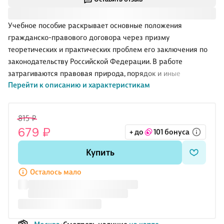
Учебное пособие раскрывает основные положения
гражданско-правового договора через призму
теоретических и практических проблем его заключения по
законодательству Российской Федерации. В работе
затрагиваются правовая природа, порядок и иные
Перейти к описанию и характеристикам
специфические черты гражданско-правового договора,
проблемы его составления, изменения и толкования.
Законодательство приведено по состоянию на 20 апреля
815 ₽
2023 г.
679 ₽
+ до
101 бонуса
Пособие может быть использовано в рамках
образовательного процесса преподавателями и студентами,
Купить
при осуществлении правоприменительной деятельности, а
также лицами, интересующимися вопросами гражданского
Осталось мало
права.