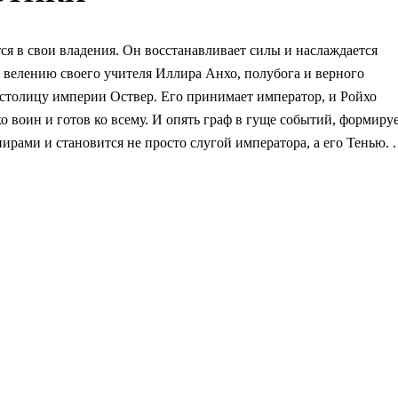
я в свои владения. Он восстанавливает силы и наслаждается
 велению своего учителя Иллира Анхо, полубога и верного
 столицу империи Оствер. Его принимает император, и Ройхо
о воин и готов ко всему. И опять граф в гуще событий, формиру
ирами и становится не просто слугой императора, а его Тенью. .