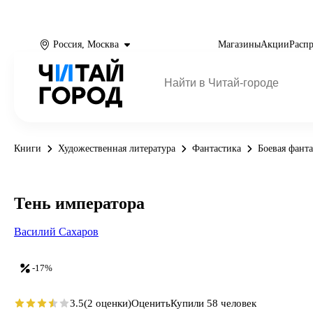
Россия, Москва
Магазины
Акции
Расп
Книги
Художественная литература
Фантастика
Боевая фант
Тень императора
Василий Сахаров
-17%
3.5
(2 оценки)
Оценить
Купили 58 человек