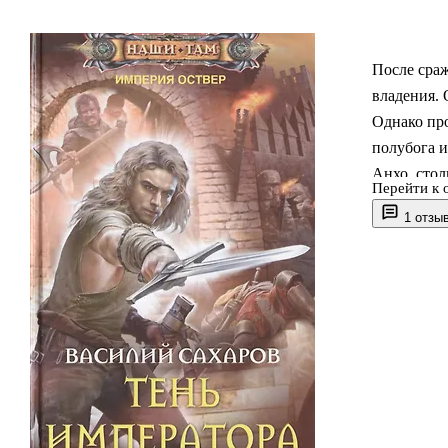
После сраж
владения. 
Однако про
полубога и
Анхо, стол
Перейти к 
становится
1 отзы
ко всему. 
сражается 
слугой имп