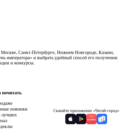
в Москве, Санкт-Петербурге, Нижнем Новгороде, Казани,
ень императора» и выбрать удобный способ его получения:
кции и конкурсы.
о почитать
родаже
вные новинки
Скачайте приложение «Читай-город»
з лучших
рнал
циклы