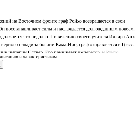
ений на Восточном фронте граф Ройхо возвращается в свои
Он восстанавливает силы и наслаждается долгожданным покоем.
должается это недолго. По велению своего учителя Иллира Анх
 верного паладина богини Кама-Нио, граф отправляется в Грасс-
ицу империи Оствер. Его принимает император, и Ройхо
описанию и характеристикам
 советником государя. Это неожиданность, но Ройхо воин и гото
в
И опять граф в гуще событий, формирует дворянские отряды,
с врагами, изменниками и вампирами и становится не просто
ератора, а его Тенью. .