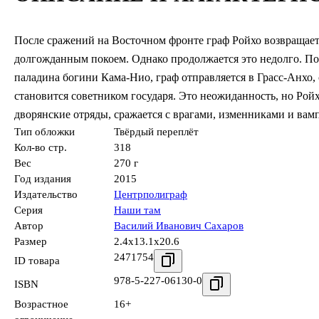
После сражений на Восточном фронте граф Ройхо возвращаетс
долгожданным покоем. Однако продолжается это недолго. По
паладина богини Кама-Нио, граф отправляется в Грасс-Анхо,
становится советником государя. Это неожиданность, но Ройх
дворянские отряды, сражается с врагами, изменниками и вамп
Тип обложки
Твёрдый переплёт
Кол-во стр.
318
Вес
270 г
Год издания
2015
Издательство
Центрполиграф
Серия
Наши там
Автор
Василий Иванович Сахаров
Размер
2.4x13.1x20.6
2471754
ID товара
978-5-227-06130-0
ISBN
Возрастное
16+