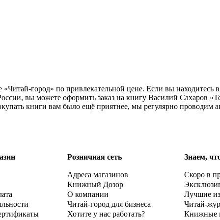
е «Читай-город» по привлекательной цене. Если вы находитесь 
оссии, вы можете оформить заказ на книгу Василий Сахаров «Т
окупать книги вам было ещё приятнее, мы регулярно проводим а
азин
Розничная сеть
Знаем, чт
Адреса магазинов
Скоро в п
Книжный Дозор
Эксклюзи
лата
О компании
Лучшие и
яльности
Читай-город для бизнеса
Читай-жу
ертификаты
Хотите у нас работать?
Книжные 