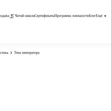
родажа
Читай-школа
Сертификаты
Программа лояльности
Блог
Ещё
астика
Тень императора