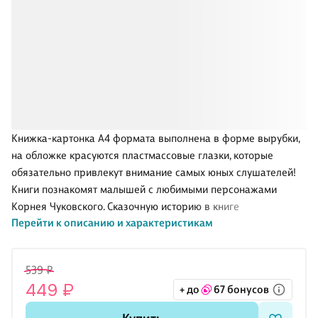
Книжка-картонка А4 формата выполнена в форме вырубки,
на обложке красуются пластмассовые глазки, которые
обязательно привлекут внимание самых юных слушателей!
Книги познакомят малышей с любимыми персонажами
Корнея Чуковского. Сказочную историю в книге
Перейти к описанию и характеристикам
сопровождают новые красочные иллюстрации. Они
обязательно подарят детям хорошее настроение и массу
положительными эмоций.
539 ₽
449 ₽
+ до
67 бонусов