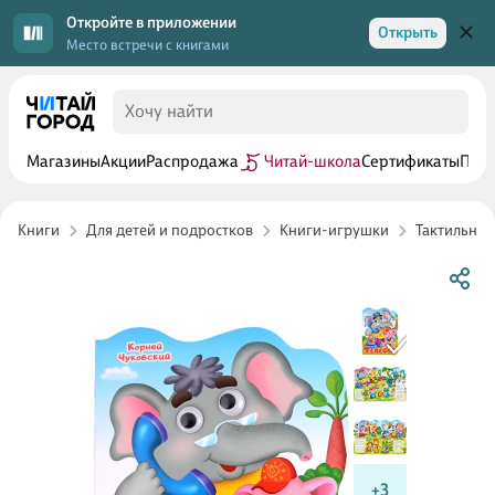
Откройте в приложении
Открыть
Место встречи с книгами
Магазины
Акции
Распродажа
Читай-школа
Сертификаты
Прог
Книги
Для детей и подростков
Книги-игрушки
Тактильные
+3