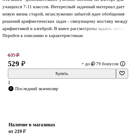
учащихся 7-11 классов. Интересный задачный материал дает
новую жизнь старой, незаслуженно забытой идее обобщения
решений арифметических задач - связующему мостику между
арифметикой и алгеброй. В книге рассмотрены задачи, начиная
Перейти к описанию и характеристикам
от простых и заканчивая конкурсными задачами прошлых лет.
.Книга может быть использована на уроках алгебры, для
подготовки к итоговой аттестации (ГИА-9 и ЕГЭ-11), а также для
635 ₽
самообразования. . . . .
529 ₽
+ до
79 бонусов
Купить
1
Последний экземпляр
Наличие в магазинах
от 219 ₽