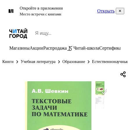
Откройте в приложении
Открыть
Место встречи с книгами
Магазины
Акции
Распродажа
Читай-школа
Сертификаты
П
Книги
Учебная литература
Образование
Естественнонаучные