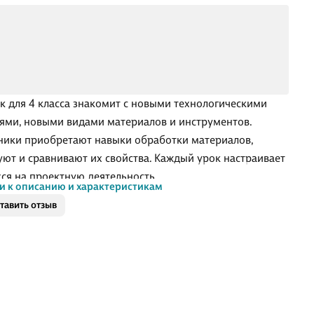
к для 4 класса знакомит с новыми технологическими
ями, новыми видами материалов и инструментов.
ики приобретают навыки обработки материалов,
уют и сравнивают их свойства. Каждый урок настраивает
ся на проектную деятельность.
и к описанию и характеристикам
к соответствует Федеральному государственному
тавить отзыв
вательному стандарту и Примерной основной
вательной программе начального общего образования.
к предназначен для общеобразовательных организаций.