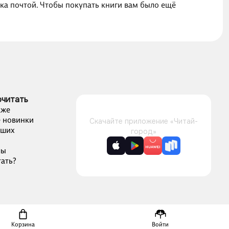
вка почтой. Чтобы покупать книги вам было ещё
очитать
аже
 новинки
Скачайте приложение «Читай-
чших
город»
лы
ать?
Корзина
Войти