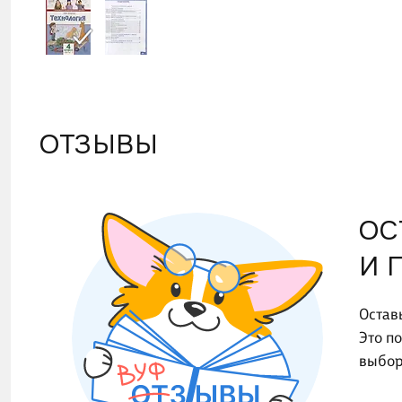
ОТЗЫВЫ
ОС
И 
Остав
Это п
выбор