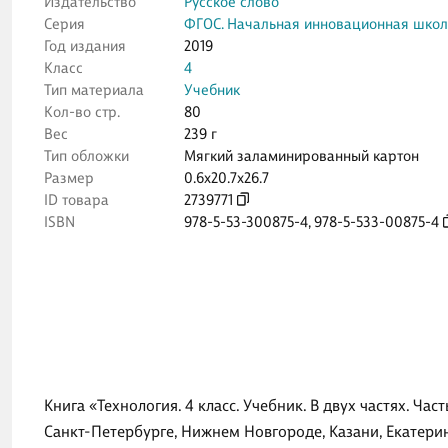
Издательство
Русское слово
Серия
ФГОС. Начальная инновационная шко
Год издания
2019
Класс
4
Тип материала
Учебник
Кол-во стр.
80
Вес
239 г
Тип обложки
Мягкий заламинированный картон
Размер
0.6x20.7x26.7
ID товара
2739771
ISBN
978-5-53-300875-4
,
978-5-533-00875-4
Книга «Технология. 4 класс. Учебник. В двух частях. Ча
Санкт-Петербурге, Нижнем Новгороде, Казани, Екатерин