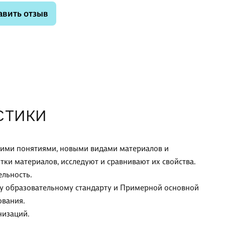
авить отзыв
СТИКИ
скими понятиями, новыми видами материалов и
ки материалов, исследуют и сравнивают их свойства.
ельность.
му образовательному стандарту и Примерной основной
ования.
низаций.