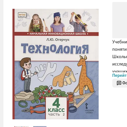
Учебни
поняти
Школьн
исслед
учащих
Перейт
Учебни
Ос
образо
образо
Учебни