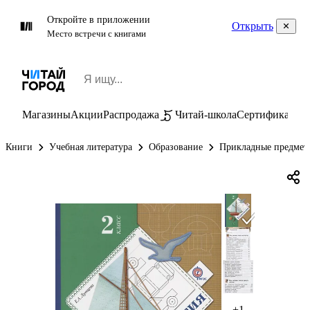
Откройте в приложении
Открыть
Место встречи с книгами
Магазины
Акции
Распродажа
Читай-школа
Сертификаты
П
Книги
Учебная литература
Образование
Прикладные предмет
+1