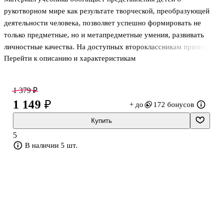
рукотворном мире как результате творческой, преобразующей
деятельности человека, позволяет успешно формировать не
только предметные, но и метапредметные умения, развивать
личностные качества. На доступных второклассникам примерах
Перейти к описанию и характеристикам
ручного труда раскрываются общие алгоритмы решения любой
технологической задачи — от обоснования замысла до
нахождения оптимального способа его реализации (технологии).
1 379 ₽
1 149 ₽
+ до
172 бонусов
Учебник входит в систему учебно-методических комплектов
"Алгоритм успеха".
Купить
5
Соответствует федеральному государственному
В наличии 5 шт.
образовательному стандарту начального общего образования
(2009 г.).