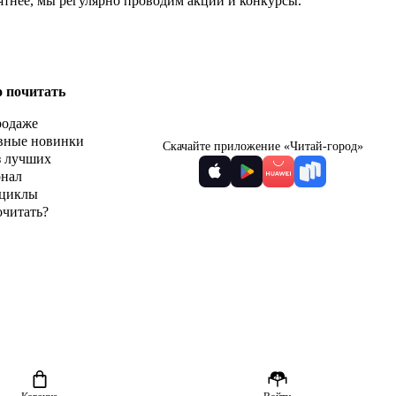
ятнее, мы регулярно проводим акции и конкурсы.
о почитать
родаже
вные новинки
Скачайте приложение «Читай-город»
з лучших
рнал
циклы
очитать?