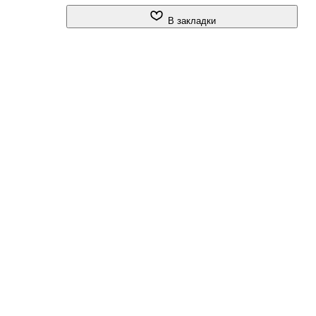
В закладки
й,