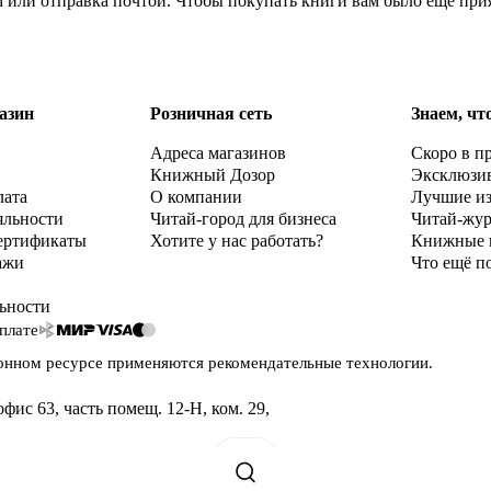
м или отправка почтой. Чтобы покупать книги вам было ещё при
азин
Розничная сеть
Знаем, чт
Адреса магазинов
Скоро в п
Книжный Дозор
Эксклюзи
лата
О компании
Лучшие и
яльности
Читай-город для бизнеса
Читай-жу
ертификаты
Хотите у нас работать?
Книжные 
ажи
Что ещё п
ьности
плате
онном ресурсе применяются
рекомендательные технологии
.
офис 63, часть помещ. 12-Н, ком. 29
,