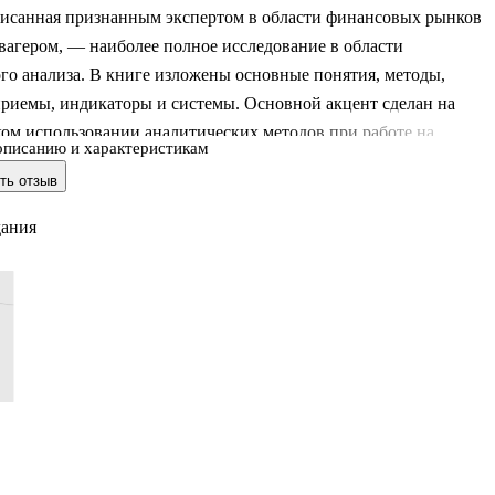
писанная признанным экспертом в области финансовых рынков
агером, — наиболее полное исследование в области
го анализа. В книге изложены основные понятия, методы,
приемы, индикаторы и системы. Основной акцент сделан на
ом использовании аналитических методов при работе на
описанию и характеристикам
 рынках. Книга рассчитана как на трейдеров-профессионалов,
ть отзыв
ачинающих инвесторов, работающих на рынках фьючерсов, акци
и валют.
дания