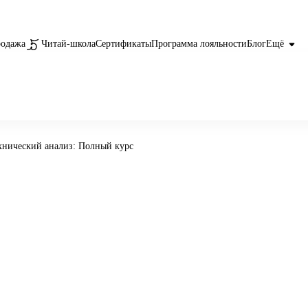
родажа
Читай-школа
Сертификаты
Программа лояльности
Блог
Ещё
хнический анализ: Полный курс