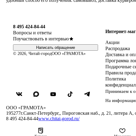
удобный способ его получения: самовывоз, доставка курьеро
8 495 424-84-44
Интернет-маг
Вопросы и ответы
Поучаствовать в интервью
Акции
Написать обращение
Распродажа
© 2026, Читай-город
ООО «ГРАМОТА»
Доставка и оп
Программа ло
Подарочные с
Правила прод
Политика
конфиденциал
Принимаем к о
На информаци
ООО «ГРАМОТА»
195277
г.Санкт-Петербург,
,
Пироговская наб., д. 21, литера А, 
8 495 424-84-44
www.chitai-gorod.ru/