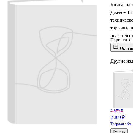
Книга, на
Джеком Шв
техническо
торговые 
практическ
Перейти к 
финансовых
Остави
так и на н
облигаций 
Другие из
2 879 ₽
2 399 ₽
Твёрдая обл.
Купить