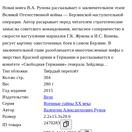
Новая книга В.А. Рунова рассказывает о заключительном этапе
Великой Отечественной войны — Берлинской наступательной
операции. Автор раскрывает перед читателем стратегические
замыслы советского командования, негласное соперничество в
скорости наступления маршалов Г.К. Жукова и И.С. Конева,
рисует картину ожесточенных боев в самом Берлине. В
заключительной главе разоблачаются многочисленные мифы о
зверствах Красной армии в Германии и рассказывается о
комитете «Свободная Германия» генерала Зейдлица. .
Тип обложки
Твёрдый переплёт
Кол-во стр.
304
Вес
280 г
Год издания
2015
Издательство
Вече
Серия
Военные тайны ХХ века
Автор
Валентин Александрович Рунов
Размер
2.2x13.3x20.6
2470283
ID товара