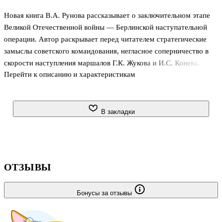
Новая книга В.А. Рунова рассказывает о заключительном этапе
Великой Отечественной войны — Берлинской наступательной
операции. Автор раскрывает перед читателем стратегические
замыслы советского командования, негласное соперничество в
скорости наступления маршалов Г.К. Жукова и И.С. Конева,
Перейти к описанию и характеристикам
рисует картину ожесточенных боев в самом Берлине. В
заключительной главе разоблачаются многочисленные мифы о
зверствах Красной армии в Германии и рассказывается о
комитете «Свободная Германия» генерала Зейдлица. .
В закладки
ОТЗЫВЫ
Бонусы за отзывы