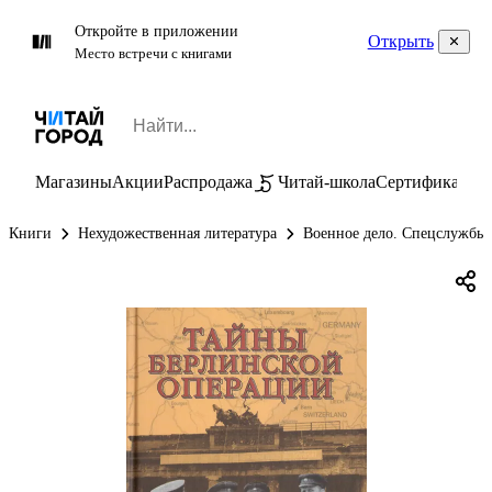
Откройте в приложении
Открыть
Место встречи с книгами
Магазины
Акции
Распродажа
Читай-школа
Сертификаты
П
Книги
Нехудожественная литература
Военное дело. Спецслужбы