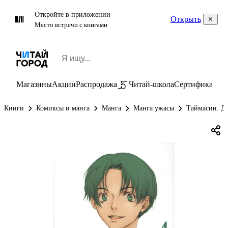
Откройте в приложении
Открыть
Место встречи с книгами
Магазины
Акции
Распродажа
Читай-школа
Сертификаты
П
Книги
Комиксы и манга
Манга
Манга ужасы
Таймасин. Дн