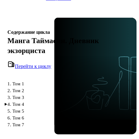
Содержание цикла
Манга Таймасин. Дневник
экзорциста
Перейти к циклу
1. Том 1
2. Том 2
3. Том 3
4. Том 4
5. Том 5
6. Том 6
7. Том 7