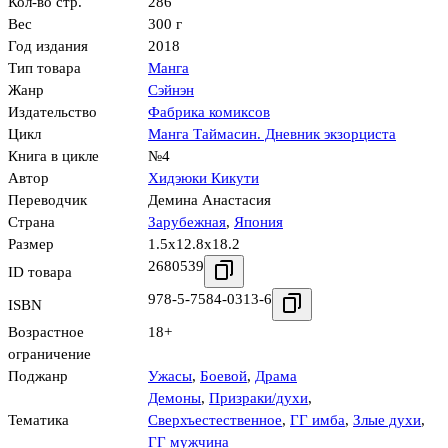
Кол-во стр.
286
Вес
300 г
Год издания
2018
Тип товара
Манга
Жанр
Сэйнэн
Издательство
Фабрика комиксов
Цикл
Манга Таймасин. Дневник экзорциста
Книга в цикле
№4
Автор
Хидэюки Кикути
Переводчик
Демина Анастасия
Страна
Зарубежная
,
Япония
Размер
1.5x12.8x18.2
2680539
ID товара
978-5-7584-0313-6
ISBN
Возрастное
18+
ограничение
Поджанр
Ужасы
,
Боевой
,
Драма
Демоны
,
Призраки/духи
,
Тематика
Сверхъестественное
,
ГГ имба
,
Злые духи
,
ГГ мужчина