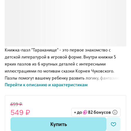
Книжка-пазл "Тараканище" - это первое знакомство с
детской литературой в игровой форме. Внутри книжки 5
ярких пазлов из 6 крупных деталей с интересными
иллюстрациями по мотивам сказки Корнея Чуковского.
Пазлы помогут вашему ребенку развить логику, фантазию и
Перейти к описанию и характеристикам
мелкую моторику рук. Играйте и читайте книгу вместе -
проводите время с пользой!
659 ₽
549 ₽
+ до
82 бонусов
Купить