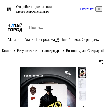
Откройте в приложении
Открыть
Место встречи с книгами
Магазины
Акции
Распродажа
Читай-школа
Сертификаты
П
Книги
Нехудожественная литература
Военное дело. Спецслужбы
+1