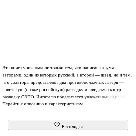
Эта книга уникальна не только тем, что написана двумя
авторами, один из которых русский, а второй — швед, но и тем,
что соавторы представляют два противоположных лагеря —
советскую (позже российскую) разведку и шведскую контр-
разведку СЭПО. Читателю предлагается увлекательный рассказ о
Перейти к описанию и характеристикам
истории противоборства тайных служб России (СССР) и
Швеции.
В закладки