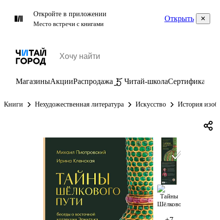
Откройте в приложении
Открыть
Место встречи с книгами
Магазины
Акции
Распродажа
Читай-школа
Сертификаты
П
Книги
Нехудожественная литература
Искусство
История изоб
+7