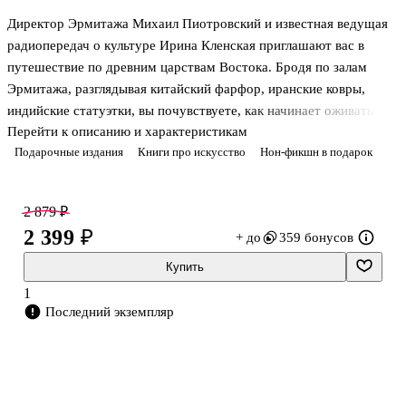
Директор Эрмитажа Михаил Пиотровский и известная ведущая
радиопередач о культуре Ирина Кленская приглашают вас в
путешествие по древним царствам Востока. Бродя по залам
Эрмитажа, разглядывая китайский фарфор, иранские ковры,
индийские статуэтки, вы почувствуете, как начинает оживать
Перейти к описанию и характеристикам
прошлое. Вы узнаете легенды, связанные с могущественными
Подарочные издания
Книги про искусство
Нон-фикшн в подарок
царицами Клеопатрой и Семирамидой, побываете в древних
Пальмире, Вавилоне, Египте, Китае, Персии — почувствуете тот
Восток, который манил и вдохновлял европейских
2 879 ₽
путешественников.
2 399 ₽
+ до
359 бонусов
Купить
1
Последний экземпляр