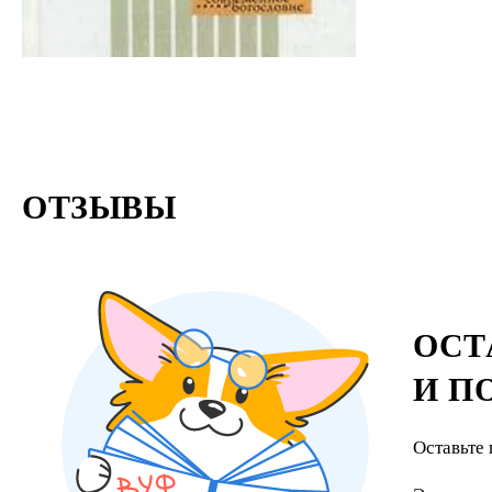
ОТЗЫВЫ
ОСТ
И П
Оставьте 