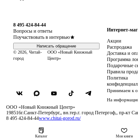
8 495 424-84-44
Интернет-маг
Вопросы и ответы
Поучаствовать в интервью
Акции
Написать обращение
Распродажа
© 2026, Читай-
ООО «Новый Книжный
Доставка и оп
город
Центр»
Программа ло
Подарочные с
Правила прод
Политика
конфиденциал
Принимаем к о
На информаци
ООО «Новый Книжный Центр»
198516
г.Санкт-Петербург,
,
вн.тер.г. город Петергоф,
,
пр-кт Са
8 495 424-84-44
www.chitai-gorod.ru/
Каталог
Мои книги