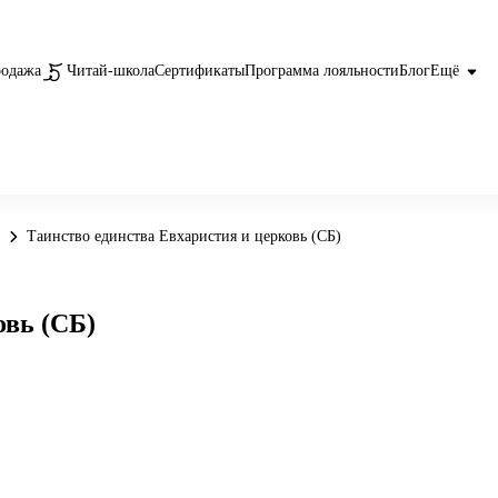
родажа
Читай-школа
Сертификаты
Программа лояльности
Блог
Ещё
Таинство единства Евхаристия и церковь (СБ)
овь (СБ)