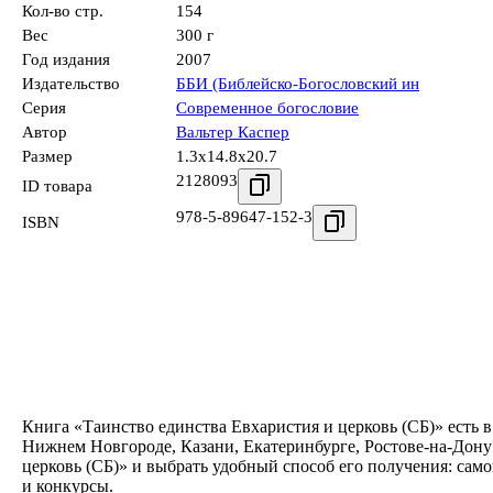
Кол-во стр.
154
Вес
300 г
Год издания
2007
Издательство
ББИ (Библейско-Богословский ин
Серия
Современное богословие
Автор
Вальтер Каспер
Размер
1.3x14.8x20.7
2128093
ID товара
978-5-89647-152-3
ISBN
Книга «Таинство единства Евхаристия и церковь (СБ)» есть 
Нижнем Новгороде, Казани, Екатеринбурге, Ростове-на-Дону
церковь (СБ)» и выбрать удобный способ его получения: сам
и конкурсы.