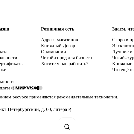
азин
Розничная сеть
Знаем, чт
Адреса магазинов
Скоро в п
Книжный Дозор
Эксклюзи
лата
О компании
Лучшие и
яльности
Читай-город для бизнеса
Читай-жу
ертификаты
Хотите у нас работать?
Книжные 
ажи
Что ещё п
ьности
плате
онном ресурсе применяются
рекомендательные технологии
.
нкт-Петербургский, д. 60, литера Р
,