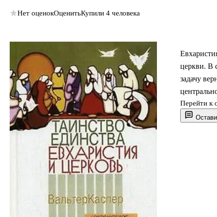
Нет оценок
Оценить
Купили 4 человека
Евхаристия
церкви. В 
задачу ве
центрально
Перейти к 
Остави