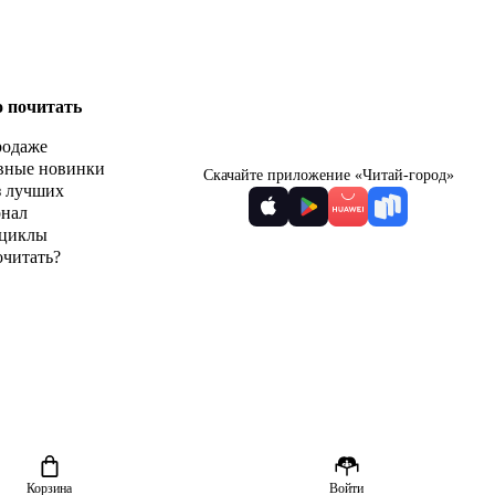
о почитать
родаже
вные новинки
Скачайте приложение «Читай-город»
з лучших
рнал
циклы
очитать?
Корзина
Войти