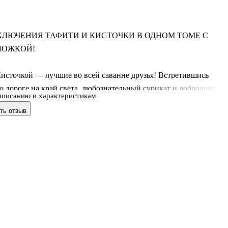
КЛЮЧЕНИЯ ТАФИТИ И КИСТОЧКИ В ОДНОМ ТОМЕ С
ЛОЖКОЙ!
источкой — лучшие во всей саванне друзья! Встретившись
о дороге на край света, любознательный сурикат и добродушны
описанию и характеристикам
поросёнок стали неразлучны. Благодаря смелости, находчивости
ть отзыв
ю герои могут справиться с любыми трудностями — и всегда
ернуться домой к ужину.
 живому увлекательному повествованию и ярким подробным
ям жаркая африканская саванна буквально оживает на страниц
. Она прекрасно подойдёт как для совместного чтения, так и для
ельного изучения начинающими читателями.
 захватывающие истории о Тафити, создан