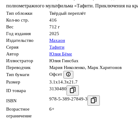
полнометражного мультфильма «Тафити. Приключения на кра
Тип обложки
Твёрдый переплёт
Кол-во стр.
416
Вес
712 г
Год издания
2025
Издательство
Махаон
Серия
Тафити
Автор
Юлия Бёме
Иллюстратор
Юлия Гинсбах
Переводчик
Мария Николенко
,
Марк Харитонов
Офсет
Тип бумаги
Размер
3.1x14.3x21.7
3130480
ID товара
978-5-389-27849-3
ISBN
Возрастное
6+
ограничение