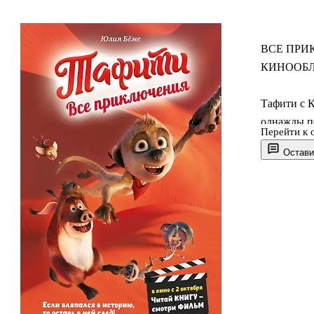
ВСЕ ПРИ
КИНООБ
Тафити с К
однажды п
Перейти к 
кистеухий 
Остави
дружелюби
успевают в
Благодаря
иллюстраци
этой книги
самостоят
Весёлые и