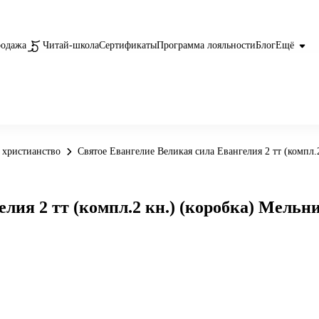
родажа
Читай-школа
Сертификаты
Программа лояльности
Блог
Ещё
 христианство
Святое Евангелие Великая сила Евангелия 2 тт (компл.
лия 2 тт (компл.2 кн.) (коробка) Мельн