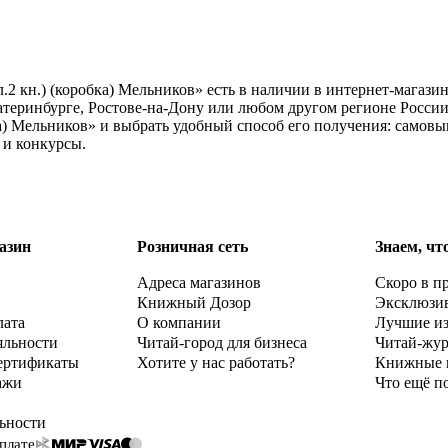
.2 кн.) (коробка) Мельников» есть в наличии в интернет-магази
атеринбурге, Ростове-на-Дону или любом другом регионе России
ка) Мельников» и выбрать удобный способ его получения: самовы
 и конкурсы.
азин
Розничная сеть
Знаем, чт
Адреса магазинов
Скоро в п
Книжный Дозор
Эксклюзи
лата
О компании
Лучшие и
яльности
Читай-город для бизнеса
Читай-жу
ертификаты
Хотите у нас работать?
Книжные 
ажи
Что ещё п
ьности
плате