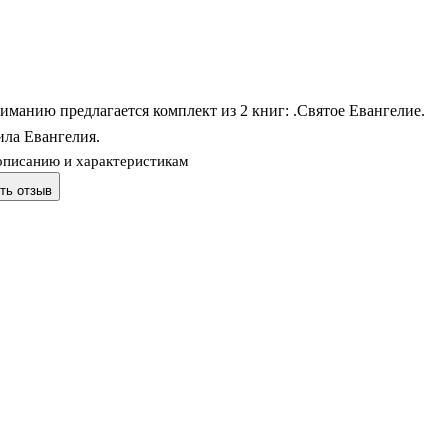
манию предлагается комплект из 2 книг: .Святое Евангелие.
ила Евангелия.
описанию и характеристикам
ть отзыв