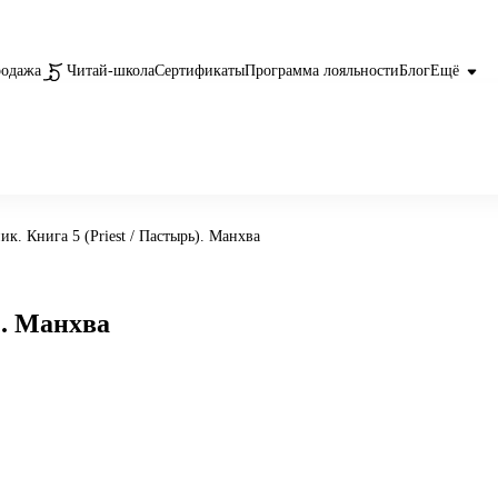
родажа
Читай-школа
Сертификаты
Программа лояльности
Блог
Ещё
к. Книга 5 (Priest / Пастырь). Манхва
). Манхва