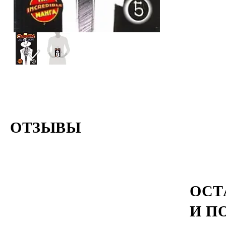
ОТЗЫВЫ
ОСТ
И П