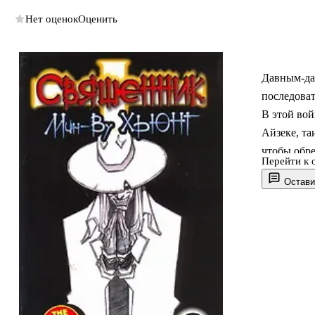
Нет оценок
Оценить
Давным-да
последоват
В этой вой
Айзеке, та
чтобы обре
Перейти к 
Остави