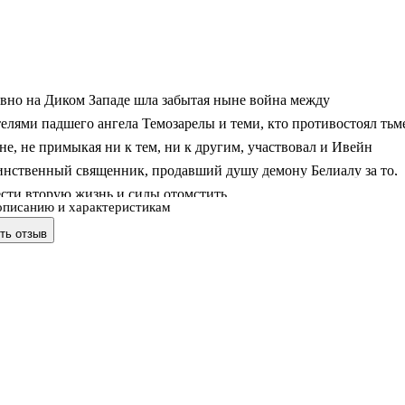
вно на Диком Западе шла забытая ныне война между
елями падшего ангела Темозарелы и теми, кто противостоял тьм
не, не примыкая ни к тем, ни к другим, участвовал и Ивейн
инственный священник, продавший душу демону Белиалу за то,
сти вторую жизнь и силы отомстить.
описанию и характеристикам
ть отзыв