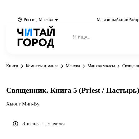
Россия, Москва
Магазины
Акции
Расп
Книги
Комиксы и манга
Манхва
Манхва ужасы
Священни
Священник. Книга 5 (Priest / Пастырь
Хьюнг Мин-Ву
Этот товар закончился