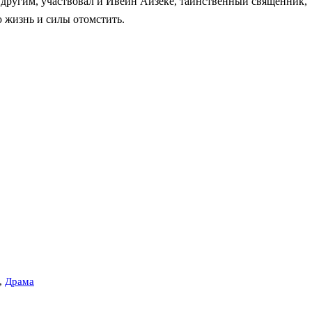
к другим, участвовал и Ивейн Айзеке, таинственный священник,
 жизнь и силы отомстить.
,
Драма