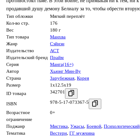
противостоял тьме. В этой войне, не примыкая ни к тем, ни 
продавший душу демону Белиалу за то, чтобы обрести вторую
Тип обложки
Мягкий переплёт
Кол-во стр.
176
Вес
180 г
Тип товара
Манхва
Жанр
Сэйнэн
Издательство
АСТ
Издательский бренд
Прайм
Серия
Манга(16+)
Автор
Хьюнг Мин-Ву
Страна
Зарубежная
,
Корея
Размер
1x12.5x19
342701
ID товара
978-5-17-073367-5
ISBN
Возрастное
0+
ограничение
Поджанр
Мистика
,
Ужасы
,
Боевой
,
Психологический
Тематика
Вестерн
,
ГГ мужчина