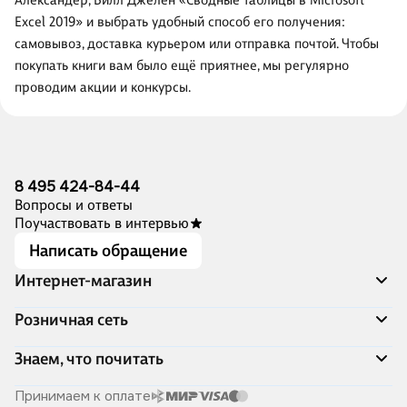
Александер, Билл Джелен «Сводные таблицы в Microsoft
Excel 2019» и выбрать удобный способ его получения:
самовывоз, доставка курьером или отправка почтой. Чтобы
покупать книги вам было ещё приятнее, мы регулярно
проводим акции и конкурсы.
8 495 424-84-44
Вопросы и ответы
Поучаствовать в интервью
Написать обращение
Интернет-магазин
Акции
Розничная сеть
Распродажа
Доставка и оплата
Адреса магазинов
Знаем, что почитать
Программа лояльности
Книжный Дозор
Подарочные сертификаты
О компании
Скоро в продаже
Принимаем к оплате
Правила продажи