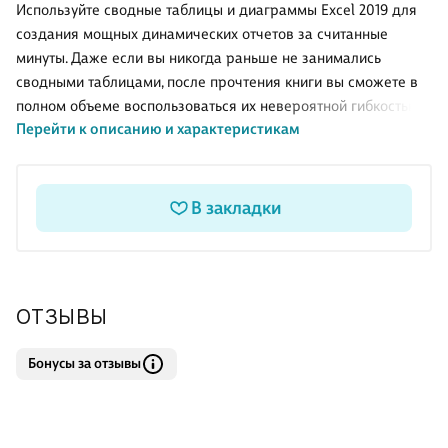
Используйте сводные таблицы и диаграммы Excel 2019 для
создания мощных динамических отчетов за считанные
минуты. Даже если вы никогда раньше не занимались
сводными таблицами, после прочтения книги вы сможете в
полном объеме воспользоваться их невероятной гибкостью и
Перейти к описанию и характеристикам
аналитической мощью. Авторы щедро поделятся
многолетним опытом решения прикладных задач, помогут
избежать типичных ошибок и подскажут множество
профессиональных приемов работы, которых не встретишь в
В закладки
других книгах.
ОТЗЫВЫ
Бонусы за отзывы