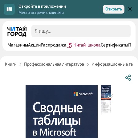
Откройте в приложении
Открыть
Место встречи с книгами
Магазины
Акции
Распродажа
Читай-школа
Сертификаты
Прог
Книги
Профессиональная литература
Информационные техн