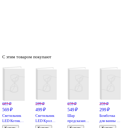
С этим товаром покупают
683 ₽
599 ₽
659 ₽
359 ₽
569 ₽
499 ₽
549 ₽
299 ₽
Светильник
Светильник
Шар
Бомбочка
LED Котик
LED Кролик
предсказаний
для ванны с
овальный,
овальный
Таро (7х7)
аффирмацией