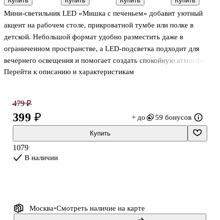
Купить
Купить
Купить
Купить
8х10см, цвета
(12х9) (ПВХ
Кролики
Мини-светильник LED «Мишка с печеньем» добавит уютный
в
бокс) (12-
(Аура мечты)
ассортименте
07621-0910)
(150 г)
акцент на рабочем столе, прикроватной тумбе или полке в
детской. Небольшой формат удобно разместить даже в
ограниченном пространстве, а LED-подсветка подходит для
вечернего освещения и помогает создать спокойную атмосферу
Перейти к описанию и характеристикам
перед сном. Такой светильник станет милым подарком для
ребёнка и всех, кто любит добрые, «сладкие» детали в
интерьере. Поставляется в ПВХ-боксе — удобно хранить и
479 ₽
дарить.
399 ₽
+ до
59 бонусов
Купить
1079
В наличии
Москва
Смотреть наличие
на карте