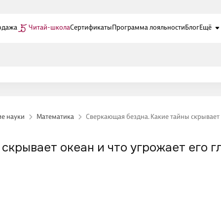
одажа
Читай-школа
Сертификаты
Программа лояльности
Блог
Ещё
е науки
Математика
Сверкающая бездна. Какие тайны скрывает
 скрывает океан и что угрожает его 