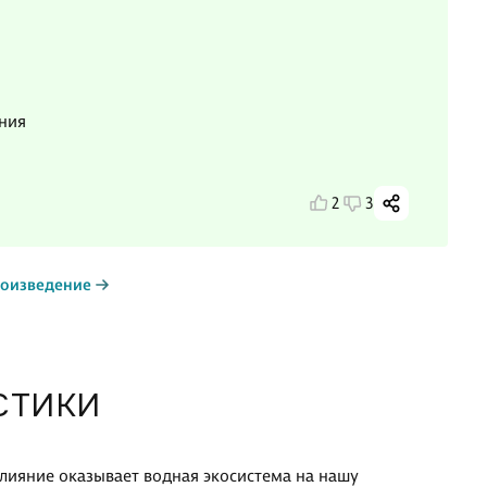
ения
2
3
роизведение
СТИКИ
 влияние оказывает водная экосистема на нашу