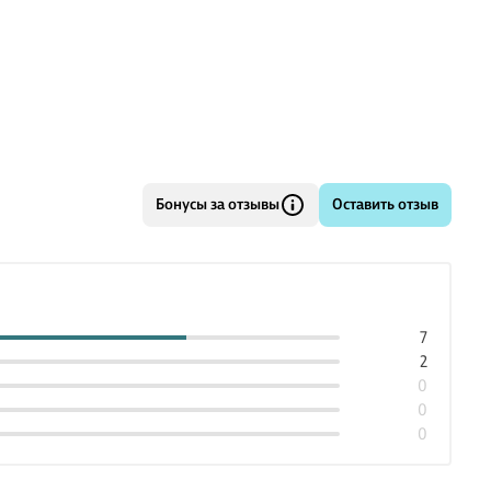
рство желеобразных существ, таких хрупких, что они
аются от прикосновения и просачиваются сквозь пальцы
пытке взять их в руки.
лоссальное давление, которое способно разрушить клет
Бонусы за отзывы
Оставить отзыв
7
2
0
0
0