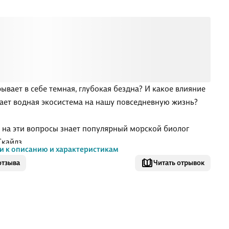
рывает в себе темная, глубокая бездна? И какое влияние
ает водная экосистема на нашу повседневную жизнь?
 на эти вопросы знает популярный морской биолог
Скайлз.
и к описанию и характеристикам
отзыва
Читать отрывок
е глубины таят в себе множество чудес, но всего этого
не станет. Возможно, вместе с нашей планетой.
книги, морской биолог, рассказывает о самой
ельной части нашей планеты, топография которой еще
разнообразна и экстремальна, чем у ее земного аналога.