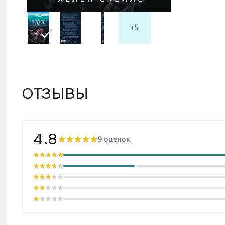
Это ца
распад
+5
при по
Это ко
ОТЗЫВЫ
4.8
9 оценок