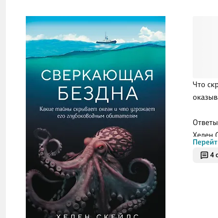
Что ск
оказыв
Ответы
Хелен 
Перейт
4 
Морски
скоро 
Автор 
удивит
более 