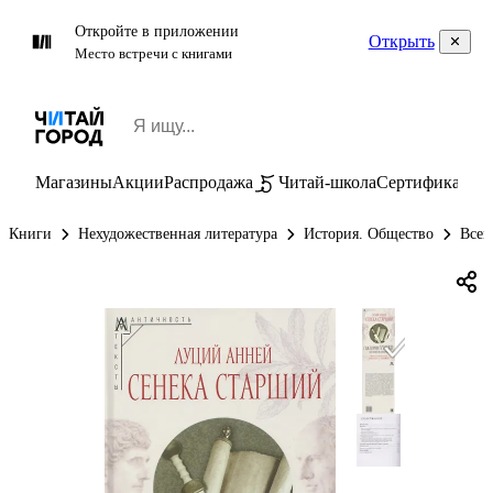
Откройте в приложении
Открыть
Место встречи с книгами
Магазины
Акции
Распродажа
Читай-школа
Сертификаты
П
Книги
Нехудожественная литература
История. Общество
Всем