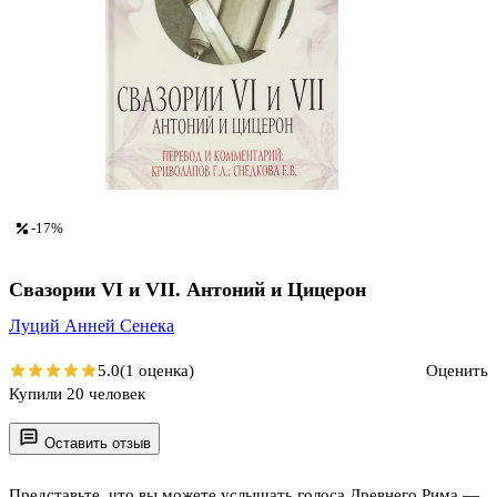
-17%
Свазории VI и VII. Антоний и Цицерон
Луций Анней Сенека
5.0
(1 оценка)
Оценить
Купили 20 человек
Оставить отзыв
Представьте, что вы можете услышать голоса Древнего Рима —