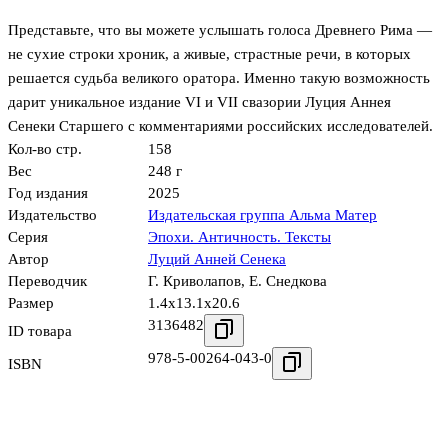
Представьте, что вы можете услышать голоса Древнего Рима —
не сухие строки хроник, а живые, страстные речи, в которых
решается судьба великого оратора. Именно такую возможность
дарит уникальное издание VI и VII свазории Луция Аннея
Сенеки Старшего с комментариями российских исследователей.
Кол-во стр.
158
Вес
248 г
Год издания
2025
Издательство
Издательская группа Альма Матер
Серия
Эпохи. Античность. Тексты
Автор
Луций Анней Сенека
Переводчик
Г. Криволапов
,
Е. Снедкова
Размер
1.4x13.1x20.6
3136482
ID товара
978-5-00264-043-0
ISBN