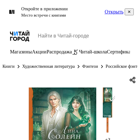
Откройте в приложении
Открыть
Место встречи с книгами
Магазины
Акции
Распродажа
Читай-школа
Сертификаты
П
Книги
Художественная литература
Фэнтези
Российское фэнте
+3