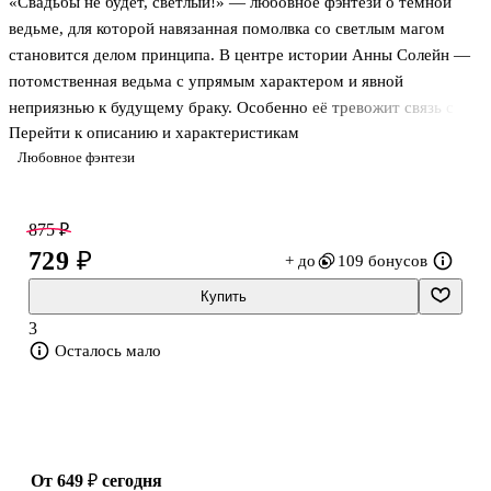
«Свадьбы не будет, светлый!» — любовное фэнтези о тёмной
ведьме, для которой навязанная помолвка со светлым магом
становится делом принципа. В центре истории Анны Солейн —
потомственная ведьма с упрямым характером и явной
неприязнью к будущему браку. Особенно её тревожит связь с
Перейти к описанию и характеристикам
лордом Лайтвудом, могущественным светлым магом и ректором
Любовное фэнтези
столичной академии, чьё имя связано для неё не с
безопасностью, а с личным страхом. В основе сюжета —
столкновение характеров, магических порядков и чужих планов
875 ₽
на жизнь героини.
729 ₽
+ до
109 бонусов
О чём книга
Купить
3
Героиня не собирается покорно принимать решение, которое за
Осталось мало
неё уже приняли. Она уверена, что жених быстро откажется от
затеи, если столкнётся с тёмной ведьмо
от 649 ₽
сегодня