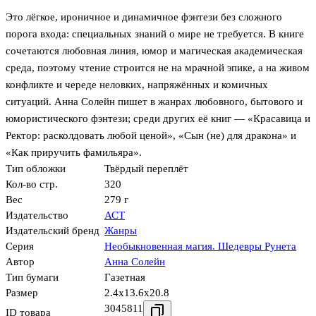
Это лёгкое, ироничное и динамичное фэнтези без сложного
порога входа: специальных знаний о мире не требуется. В книге
сочетаются любовная линия, юмор и магическая академическая
среда, поэтому чтение строится не на мрачной эпике, а на живом
конфликте и череде неловких, напряжённых и комичных
ситуаций. Анна Солейн пишет в жанрах любовного, бытового и
юмористического фэнтези; среди других её книг — «Красавица и
Ректор: расколдовать любой ценой», «Сын (не) для дракона» и
«Как приручить фамильяра».
Тип обложки
Твёрдый переплёт
Кол-во стр.
320
Вес
279 г
Издательство
АСТ
Издательский бренд
Жанры
Серия
Необыкновенная магия. Шедевры Рунета
Автор
Анна Солейн
Тип бумаги
Газетная
Размер
2.4x13.6x20.8
3045811
ID товара