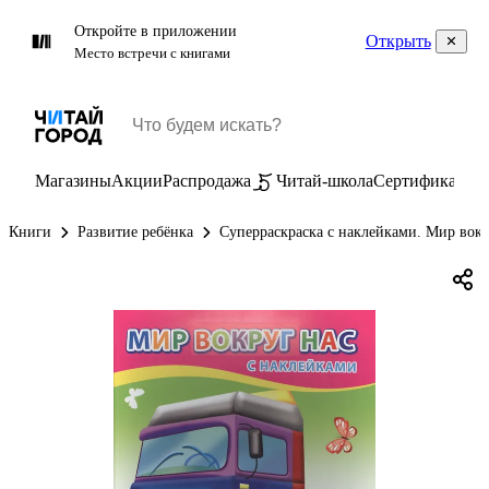
Откройте в приложении
Открыть
Место встречи с книгами
Магазины
Акции
Распродажа
Читай-школа
Сертификаты
П
Книги
Развитие ребёнка
Суперраскраска с наклейками. Мир вокр