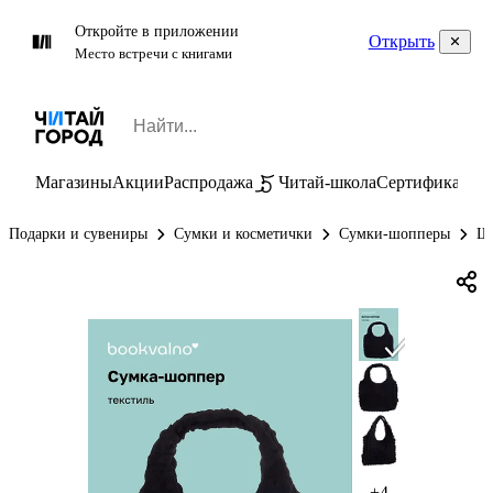
Откройте в приложении
Открыть
Место встречи с книгами
Магазины
Акции
Распродажа
Читай-школа
Сертификаты
П
Подарки и сувениры
Сумки и косметички
Сумки-шопперы
Шо
+4