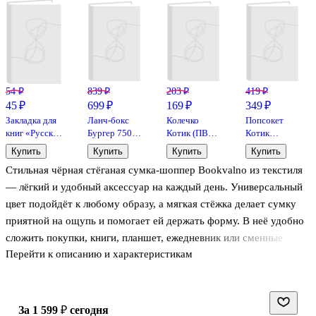
54 ₽
839 ₽
203 ₽
419 ₽
45 ₽
699 ₽
169 ₽
349 ₽
Закладка для
Ланч-бокс
Колечко
Попсокет
книг «Русские
Бургер 750
Котик (ПВХ)
Котик
классики»,
мл с
(Размер 17)
мордочка
Купить
Купить
Купить
Купить
пластик, Be
приборами
(ПВХ) (5 см),
Стильная чёрная стёганая сумка-шоппер Bookvalno из текстиля
positive
(пластик)
Bookvalno
(14,7х9,7)
— лёгкий и удобный аксессуар на каждый день. Универсальный
цвет подойдёт к любому образу, а мягкая стёжка делает сумку
приятной на ощупь и помогает ей держать форму. В неё удобно
сложить покупки, книги, планшет, ежедневник или сменные
Перейти к описанию и характеристикам
мелочи для офиса и учёбы. Лаконичный дизайн уместен и в
городе, и в путешествии: сумка не занимает много места и легко
складывается в рюкзак или чемодан.
за 1 599 ₽
сегодня